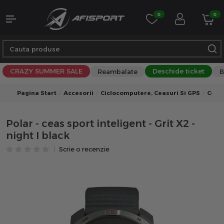
0
0
CRAZY SUMMER SALE
Deschide ticket
Reambalate
B
Pagina Start
Accesorii
Ciclocomputere, Ceasuri Si GPS
Ceas
Polar - ceas sport inteligent - Grit X2 -
night I black
Scrie o recenzie