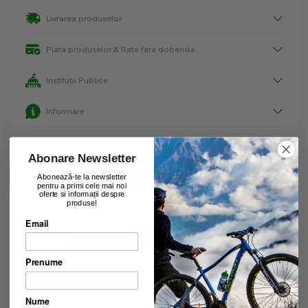
Livrarea produselor
Plata produselor & Rate fara dobanda
Institutii Publice
Informare
Abonare Newsletter
Descriere
Caracteristici
Recenzii
Abonează-te la newsletter
pentru a primi cele mai noi
oferte si informații despre
produse!
Email
Polar Grit X2 - Ceas de exterior
Prenume
Nume