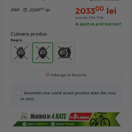
00
2033
lei
00
PRP
:
2399
lei
include 21% TVA
Ai gasit un pret mai bun?
Culoare produs:
Negru
Adauga la favorite
Anuntati-ma cand acest produs este din nou
in stoc.