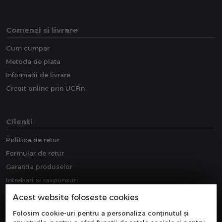
Comenzi si livrare
Cum cumpar
Metoda de plata
Informatii de livrare
Credit online prin UCFin
Clienti
Politica de retur
Formular de retur
Garantia produselor
Intrebari si raspunsuri
Downloads
Acest website foloseste cookies
Extragarantie
Folosim cookie-uri pentru a personaliza conținutul și