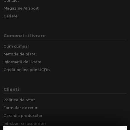
Contact
Magazine Afisport
Cariere
Comenzi si livrare
Cum cumpar
Metoda de plata
Informatii de livrare
Credit online prin UCFin
Clienti
Politica de retur
Formular de retur
Garantia produselor
Intrebari si raspunsuri