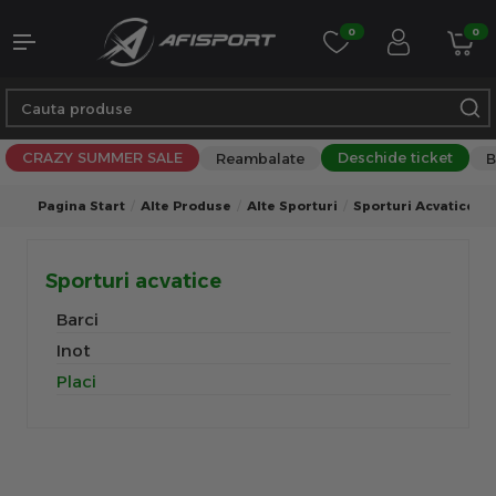
0
0
CRAZY SUMMER SALE
Deschide ticket
Reambalate
B
Pagina Start
Alte Produse
Alte Sporturi
Sporturi Acvatice
Sporturi acvatice
Barci
Inot
Placi