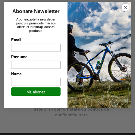
Abonare Newsletter
Abonează-te la newsletter
pentru a primi cele mai noi
oferte si informații despre
produse!
Aboneaza-te la newsletter
Email
Fii primul care afla ultimele oferte exclusive și ultima
Prenume
actualizare de produse.
Nume
Inscrie-te
Mă abonez
Am peste 16 ani si sunt de acord cu prelucrarea
datelor in conformitate cu politica de
confidentialitate