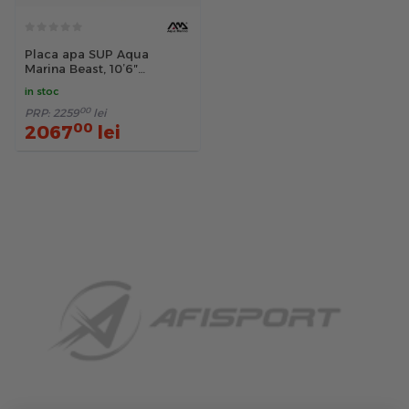
Placa apa SUP Aqua
Marina Beast, 10’6″
Advanced All-Around -
in stoc
Albastru
00
PRP:
2259
lei
00
2067
lei