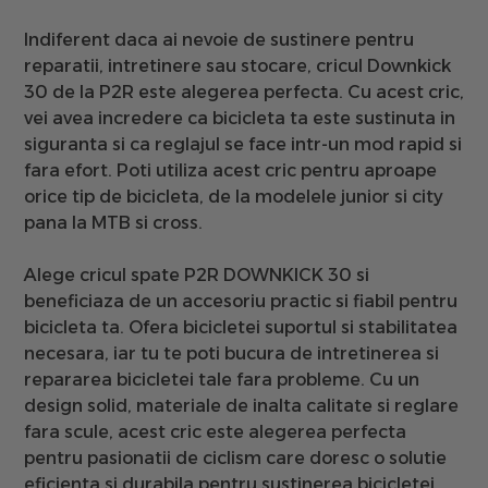
Indiferent daca ai nevoie de sustinere pentru
reparatii, intretinere sau stocare, cricul Downkick
30 de la P2R este alegerea perfecta. Cu acest cric,
vei avea incredere ca bicicleta ta este sustinuta in
siguranta si ca reglajul se face intr-un mod rapid si
fara efort. Poti utiliza acest cric
pentru aproape
orice tip de bicicleta, de la modelele junior si city
pana la MTB si cross.
Alege cricul spate P2R DOWNKICK 30 si
beneficiaza de un accesoriu practic si fiabil pentru
bicicleta ta. Ofera bicicletei suportul si stabilitatea
necesara, iar tu te poti bucura de intretinerea si
repararea bicicletei tale fara probleme. Cu un
design solid, materiale de inalta calitate si reglare
fara scule, acest cric este alegerea perfecta
pentru pasionatii de ciclism care doresc o solutie
eficienta si durabila pentru sustinerea bicicletei