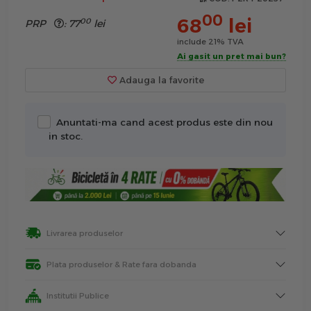
00
68
lei
00
PRP
:
77
lei
include 21% TVA
Ai gasit un pret mai bun?
Adauga la favorite
Anuntati-ma cand acest produs este din nou
in stoc.
Livrarea produselor
Plata produselor & Rate fara dobanda
Institutii Publice