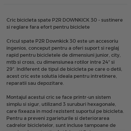
Cric bicicleta spate P2R DOWNKICK 30
- sustinere
si reglare fara efort pentru biciclete
Cricul spate P2R Downkick 30 este un accesoriu
ingenios, conceput pentru a oferi suport si reglaj
rapid pentru bicicletele de dimensiuni
junior, city,
mtb si cross, cu dimensiunea rotilor intre 24“ si
29“
. Indiferent de tipul de bicicleta pe care o detii,
acest cric este solutia ideala pentru intretinere,
reparatii sau depozitare.
Montajul acestui cric se face printr-un sistem
simplu si sigur, utilizand 3 suruburi hexagonale
,
care fixeaza in mod rezistent suportul pe bicicleta.
Pentru a preveni zgarieturile si deteriorarea
cadrelor bicicletelor, sunt incluse t
ampoane de