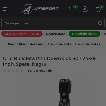
0
0
CRAZY SUMMER SALE
Deschide ticket
Reambalate
B
Pagina Start
Accesorii
Cricuri Bicicleta
Cricuri Bicicleta Acce
Cric Bicicleta P2R Downkick 30 - 24-29
Inch, Spate, Negru
Scrie o recenzie