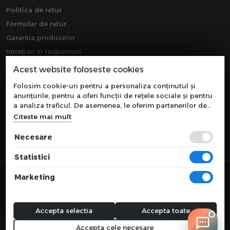
Politica de retur
Formular de retur
Garantia produselor
Intrebari si raspunsuri
Downloads
Acest website foloseste cookies
Extragarantie
Folosim cookie-uri pentru a personaliza conținutul și
anunțurile, pentru a oferi funcții de rețele sociale și pentru
a analiza traficul. De asemenea, le oferim partenerilor de
rețele sociale, de publicitate și de analize informații cu
Citeste mai mult
privire la modul în care folosiți site-ul nostru. Aceștia le
pot combina cu alte informații oferite de dvs. sau culese în
Necesare
urma folosirii serviciilor lor.
Statistici
© 2026 COMPONEVO
Marketing
Toate preturile sunt exprimate in lei si includ tva. Ofertele sunt valabile
in limita stocului disponibil.
webdesign by
WEBNAME
Accepta selectia
Accepta toate
Accepta cele necesare