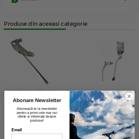
Produse din aceeasi categorie
Cric Bicicleta Dhs, din metal cu
Cric central Ursus El
blocator - 24 Inch, Argintiu
aluminiu, 255 mm, ar
Abonare Newsletter
00
11
lei
00
10
lei
Abonează-te la newsletter
pentru a primi cele mai noi
oferte si informații despre
produse!
Descriere
Caracteristici
Recenzii
Email