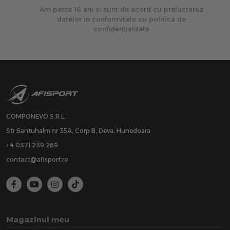
Am peste 16 ani si sunt de acord cu prelucrarea
datelor in conformitate cu politica de
confidentialitate
COMPONEVO S.R.L.
Str Santuhalm nr 35A, Corp B, Deva, Hunedoara
+4 0371 239 269
contact@afisport.ro
Magazinul meu