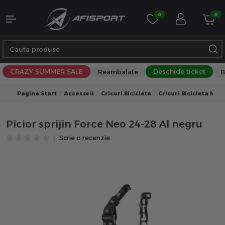
0
0
CRAZY SUMMER SALE
Deschide ticket
Reambalate
B
Pagina Start
Accesorii
Cricuri Bicicleta
Cricuri Bicicleta Neg
Picior sprijin Force Neo 24-28 Al negru
Scrie o recenzie