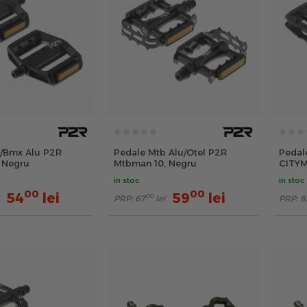
/Bmx Alu P2R
Pedale Mtb Alu/Otel P2R
Pedale
, Negru
Mtbman 10, Negru
CITYM
in stoc
in stoc
00
00
54
lei
59
lei
00
PRP:
67
lei
PRP:
8