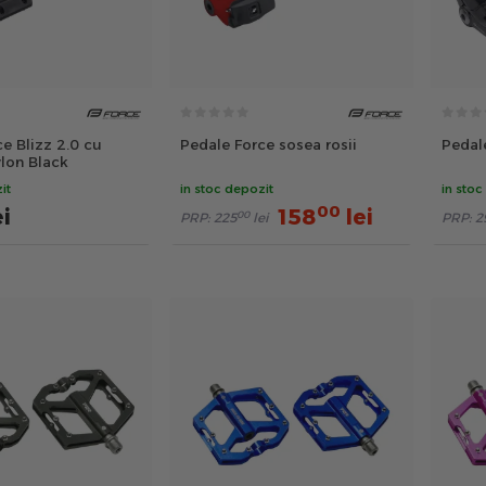
e Blizz 2.0 cu
Pedale Force sosea rosii
Pedal
ylon Black
it
in stoc depozit
in stoc
00
ei
158
lei
00
PRP:
225
lei
PRP:
2