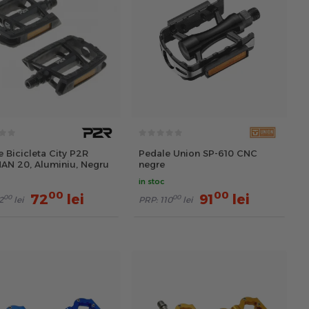
 Bicicleta City P2R
Pedale Union SP-610 CNC
AN 20, Aluminiu, Negru
negre
in stoc
00
00
72
lei
91
lei
00
00
2
lei
PRP:
110
lei