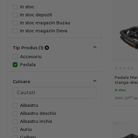
RFR
In stoc
Shimano
In stoc depozit
Union
In stoc magazin Buzau
VpComponents
In stoc magazin Deva
Tip Produs (1)
Accesoriu
Pedala
Pedale Mar
Culoare
stanga-dre
reflectoriz
in stoc
00
PRP:
20
lei
Albastru
Albastru deschis
Albastru inchis
Auriu
Galben