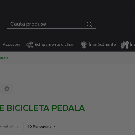
Accesorii
Echipamente ciclism
Îmbrăcăminte
În
edala
1
E BICICLETA PEDALA
40 Per pagina
e mai ieftine