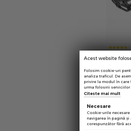
Pedale Mtb
Acest website folos
Flatman 20
in stoc
Abo
Folosim cookie-uri pentru
00
analiza traficul. De asem
PRP:
134
le
Ab
privire la modul în care 
pe
urma folosirii serviciilor 
of
Citeste mai mult
Necesare
Emai
Cookie-urile necesare a
navigarea în pagină şi
corespunzător fără ace