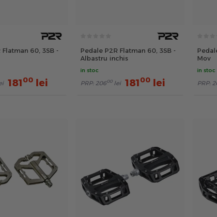
 Flatman 60, 3SB -
Pedale P2R Flatman 60, 3SB -
Pedal
Albastru inchis
Mov
in stoc
in stoc
00
00
181
lei
181
lei
00
ei
PRP:
206
lei
PRP:
2