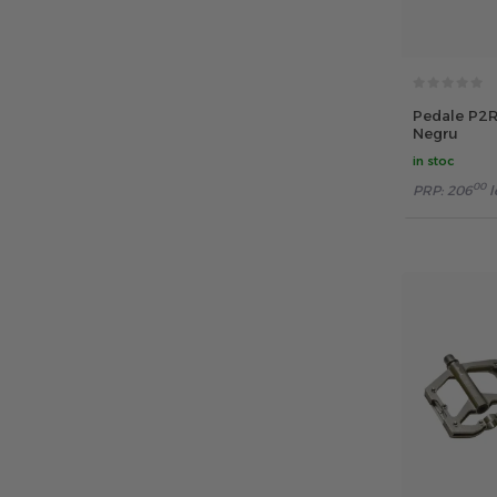
Pedale P2R
Negru
in stoc
00
PRP:
206
l