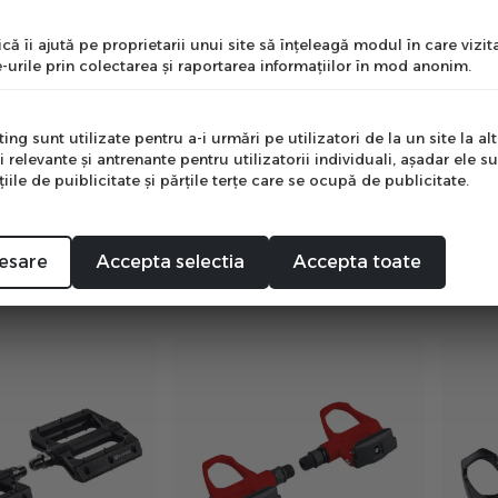
nume
că îi ajută pe proprietarii unui site să înţeleagă modul în care vizita
-urile prin colectarea şi raportarea informaţiilor în mod anonim.
e
ng sunt utilizate pentru a-i urmări pe utilizatori de la un site la altu
i relevante şi antrenante pentru utilizatorii individuali, aşadar ele s
ile de puiblicitate şi părţile terţe care se ocupă de publicitate.
 Flatman 50, 3SB -
Pedale P2R Flatman 50, 3SB -
Pedal
Mă abonez
Portocaliu
Gri
in stoc
in stoc
00
00
136
lei
136
lei
00
i
PRP:
154
lei
PRP:
1
esare
Accepta selectia
Accepta toate