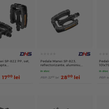
wi SP-822 PP, set,
Pedale Marwi SP-823,
Pedal
apta,
reflectorizante, aluminiu,
101x7
ante, negru
negru
in stoc
in stoc
00
00
17
lei
28
lei
00
PRP:
32
lei
PRP:
4