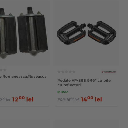
e Romaneasca/Ruseasca
Pedale VP-898 9/16" cu bile
cu reflectori
in stoc
00
00
12
lei
14
lei
00
00
0
lei
PRP:
16
lei