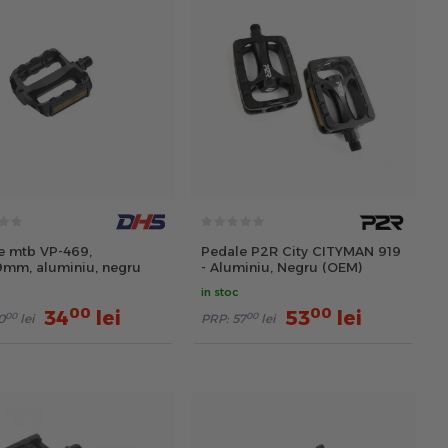
e mtb VP-469,
Pedale P2R City CITYMAN 919
9mm, aluminiu, negru
- Aluminiu, Negru (OEM)
in stoc
00
00
34
lei
53
lei
00
00
0
lei
PRP:
57
lei