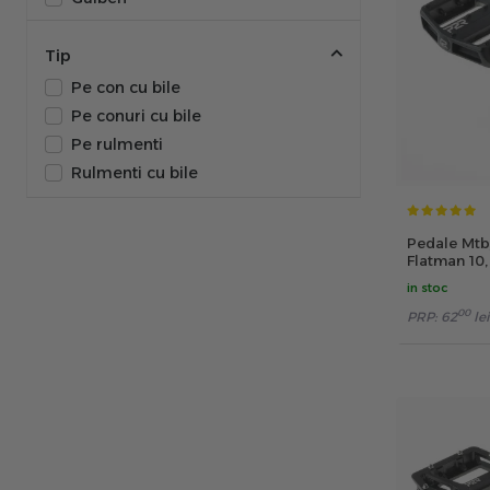
Galben Fluo
Gri
Tip
Mov
Pe con cu bile
Negru
Pe conuri cu bile
Portocaliu
Pe rulmenti
Rosu
Rulmenti cu bile
Verde
Pedale Mtb
Flatman 10
in stoc
00
PRP:
62
lei