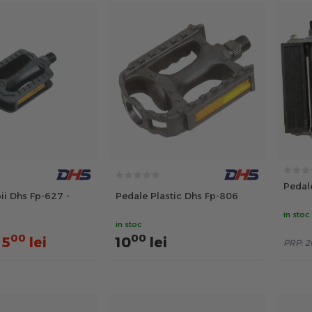
Pedal
ii Dhs Fp-627 -
Pedale Plastic Dhs Fp-806
in stoc
in stoc
00
00
5
lei
10
lei
PRP:
2