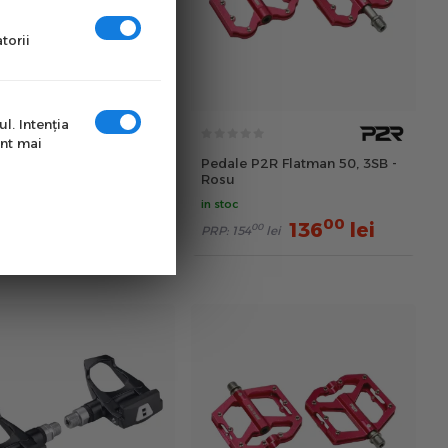
torii
l. Intenţia
unt mai
e P2R Flatman 50, 3SB -
Pedale P2R Flatman 50, 3SB -
Rosu
in stoc
00
00
136
lei
136
lei
00
00
54
lei
PRP:
154
lei