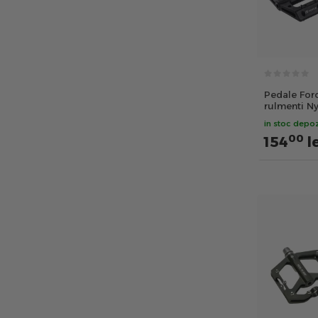
Pedale Forc
rulmenti N
in stoc depoz
00
154
l