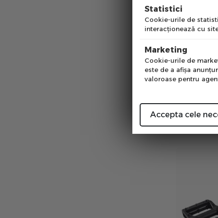
Pre
Statistici
Cookie-urile de statisti
interacţionează cu site
Num
Marketing
Cookie-urile de marketi
este de a afişa anunţur
valoroase pentru agenţi
Pedale P2R
Mov
in stoc
00
PRP:
154
le
Accepta cele nec