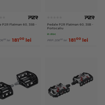
e P2R Flatman 60, 3SB -
Pedale P2R Flatman 60, 3SB -
Portocaliu
in stoc
00
00
181
lei
181
lei
00
00
06
lei
PRP:
206
lei