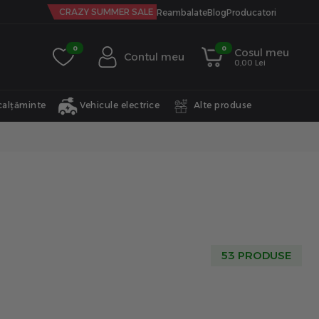
CRAZY SUMMER SALE
Reambalate
Blog
Producatori
0
0
Cosul meu
Contul meu
0,00 Lei
calțăminte
Vehicule electrice
Alte produse
53 PRODUSE