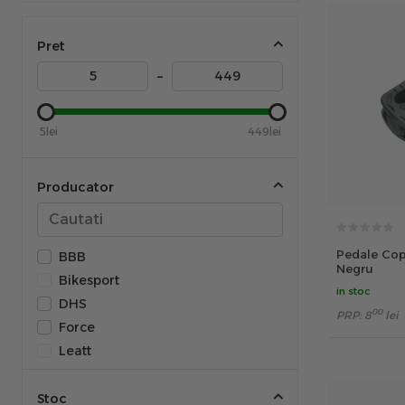
Pret
–
5lei
449lei
Producator
Pedale Cop
BBB
Negru
Bikesport
in stoc
DHS
00
PRP:
8
lei
Force
Leatt
P2R
Reverse
Stoc