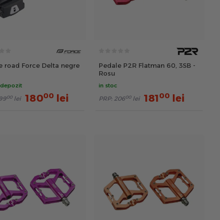
e road Force Delta negre
Pedale P2R Flatman 60, 3SB -
Rosu
 depozit
in stoc
00
00
180
lei
181
lei
00
00
99
lei
PRP:
206
lei