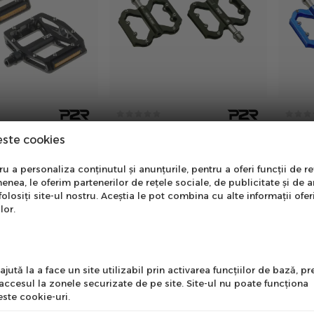
/Bmx Alu P2R
Pedale P2R Flatman 50, 3SB -
Pedal
este cookies
 Spr, Negru
Negru
Albast
in stoc
in stoc
nare Newsletter
 a personaliza conținutul și anunțurile, pentru a oferi funcții de re
00
00
118
lei
136
lei
00
enea, le oferim partenerilor de rețele sociale, de publicitate și de a
i
PRP:
154
lei
PRP:
1
onează-te la newsletter
folosiți site-ul nostru. Aceștia le pot combina cu alte informații ofer
ntru a primi cele mai noi
lor.
erte si informații despre
produse!
l
jută la a face un site utilizabil prin activarea funcţiilor de bază, 
 accesul la zonele securizate de pe site. Site-ul nu poate funcţiona
ste cookie-uri.