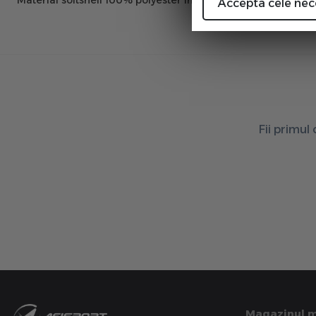
Material softshell 100% polyester in fata, 87% nylon 13% sp
Accepta cele nec
Fii primul
Magazinul 