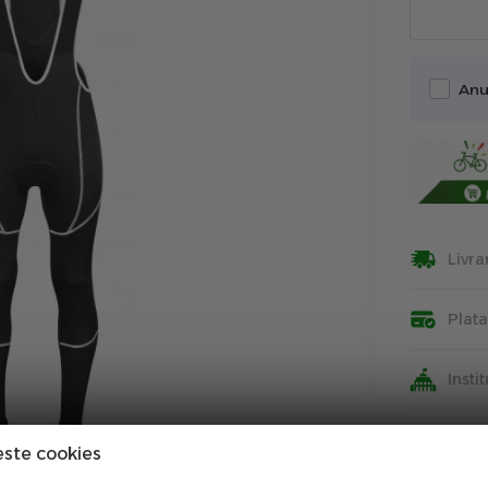
Anu
Livra
Plat
Insti
Info
este cookies