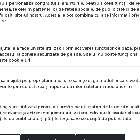
nare Newsletter
 a personaliza conținutul și anunțurile, pentru a oferi funcții de re
enea, le oferim partenerilor de rețele sociale, de publicitate și de a
onează-te la newsletter
folosiți site-ul nostru. Aceștia le pot combina cu alte informații ofer
ntru a primi cele mai noi
lor.
erte si informații despre
produse!
l
jută la a face un site utilizabil prin activarea funcţiilor de bază, 
 accesul la zonele securizate de pe site. Site-ul nu poate funcţiona
ste cookie-uri.
nume
că îi ajută pe proprietarii unui site să înţeleagă modul în care vizita
-urile prin colectarea şi raportarea informaţiilor în mod anonim.
e
ng sunt utilizate pentru a-i urmări pe utilizatori de la un site la altu
i relevante şi antrenante pentru utilizatorii individuali, aşadar ele s
ile de puiblicitate şi părţile terţe care se ocupă de publicitate.
Mă abonez