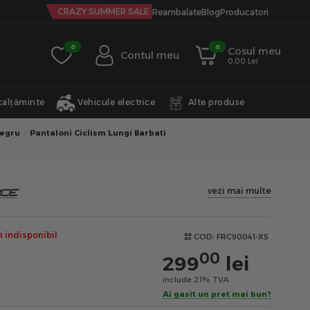
CRAZY SUMMER SALE
Reambalate
Blog
Producatori
0
0
Cosul meu
Contul meu
0,00 Lei
calțăminte
Vehicule electrice
Alte produse
Negru
Pantaloni Ciclism Lungi Barbati
vezi mai multe
indisponibil
COD:
FRC90041-XS
00
299
lei
include 21% TVA
Ai gasit un pret mai bun?