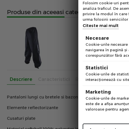
Abo
Folosim cookie-uri pentru
analiza traficul. De asem
Produse din aceeasi categorie
Ab
privire la modul în care 
pe
urma folosirii serviciilor 
of
Citeste mai mult
Necesare
Emai
Cookie-urile necesare a
navigarea în pagină şi
corespunzător fără ace
Pre
Statistici
Cookie-urile de statisti
Descriere
Caracteristici
Recenzii
interacţionează cu site
Num
Marketing
Pantaloni lungi cu bretele si bazon
Cookie-urile de marketi
este de a afişa anunţur
Elemente reflectorizante
valoroase pentru agenţi
Cusaturi plate