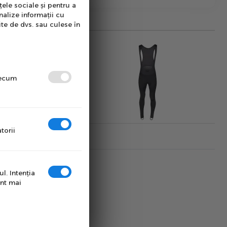
țele sociale și pentru a
nalize informații cu
ite de dvs. sau culese în
precum
torii
l. Intenţia
unt mai