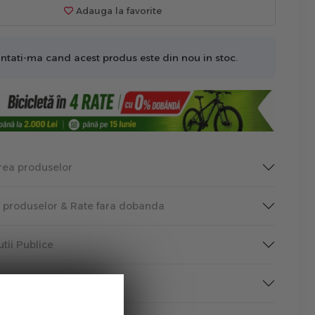
Adauga la favorite
ntati-ma cand acest produs este din nou in stoc.
rea produselor
a produselor & Rate fara dobanda
tutii Publice
rmare