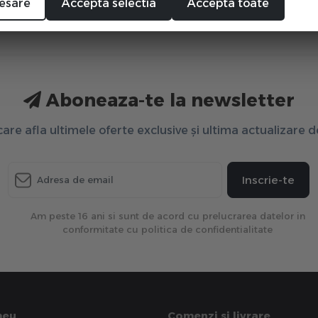
andex in spate
esare
Accepta selectia
Accepta toate
Aboneaza-te la newsletter
 care afla ultimele oferte exclusive și ultima actualizare 
Inscrie-te
Am peste 16 ani si sunt de acord cu prelucrarea datelor in
conformitate cu politica de confidentialitate
meu
Comenzi si livrare