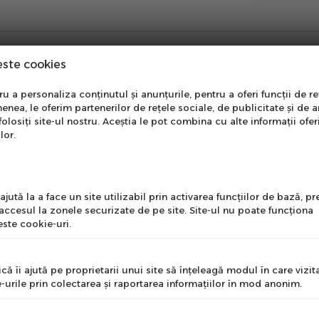
este cookies
nare Newsletter
 a personaliza conținutul și anunțurile, pentru a oferi funcții de re
enea, le oferim partenerilor de rețele sociale, de publicitate și de a
onează-te la newsletter
folosiți site-ul nostru. Aceștia le pot combina cu alte informații ofer
ntru a primi cele mai noi
lor.
erte si informații despre
produse!
l
jută la a face un site utilizabil prin activarea funcţiilor de bază, 
 accesul la zonele securizate de pe site. Site-ul nu poate funcţiona
ste cookie-uri.
nume
n revizuit cu protectie
TPR
pe spatele mainii si o palma
că îi ajută pe proprietarii unui site să înţeleagă modul în care vizita
l tactil completeaza pachetul.
-urile prin colectarea şi raportarea informaţiilor în mod anonim.
e