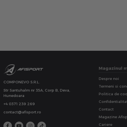
Magazinul 
Despre noi
COMPONEVO S.R.L.
Termeni si cond
Str Santuhalm nr 35A, Corp B, Deva,
Politica de co
Hunedoara
Confidentialita
+4 0371 239 269
Contact
contact@afisport.ro
Magazine Afisp
Cariere