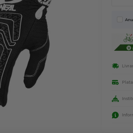
Anu
Livra
Plat
Insti
Info