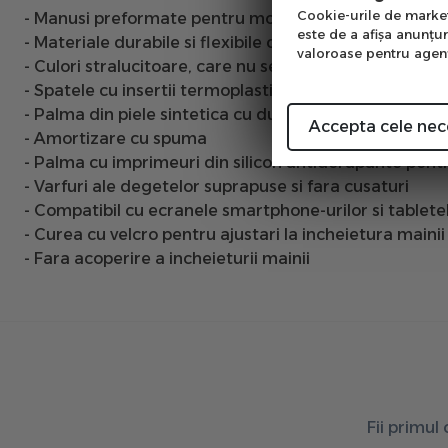
Cookie-urile de marketi
- Manusi preformate pentru mountain bike
este de a afişa anunţur
- Materiale durabile si flexibile cu panouri de intinder
valoroase pentru agenţi
- Culori stralucitoare, care nu se decoloreaza
- Spatele cu insertii termoplastice si elastice pentru
- Palma din piele sintetica cu dubla stratificare la d
Accepta cele nec
- Amortizare cu spuma
- Palma cu imprimeuri din silicon antiderapante pen
- Varfuri ale degetelor suprapuse si fara cusaturi
- Compatibil cu ecranele smartphone-urilor si tablete
- Curea cu velcro pentru ajustari la incheietura mainii
- Fara acoperire a incheieturii mainii
Fii primul