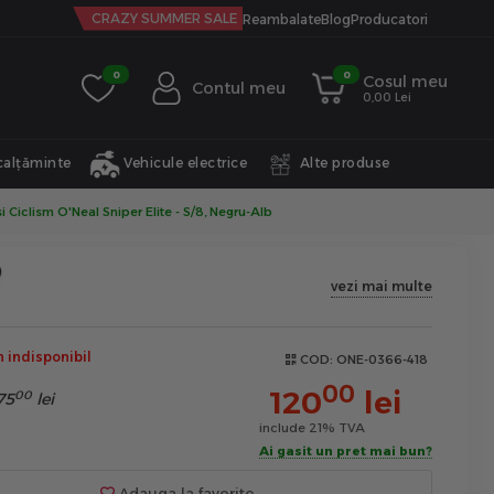
CRAZY SUMMER SALE
Reambalate
Blog
Producatori
0
0
Cosul meu
Contul meu
0,00 Lei
calțăminte
Vehicule electrice
Alte produse
 Ciclism O'Neal Sniper Elite - S/8, Negru-Alb
vezi mai multe
indisponibil
COD:
ONE-0366-418
00
120
lei
00
75
lei
include 21% TVA
Ai gasit un pret mai bun?
Adauga la favorite