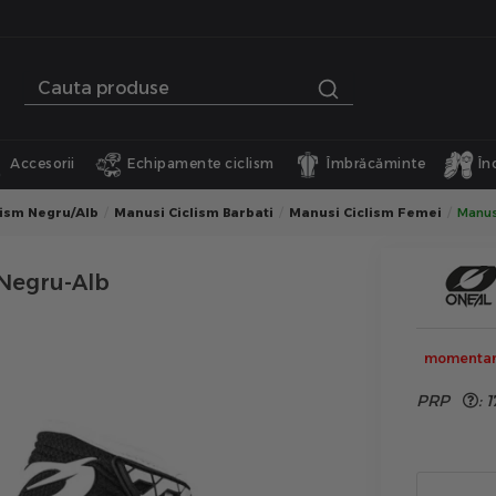
Accesorii
Echipamente ciclism
Îmbrăcăminte
În
lism Negru/Alb
Manusi Ciclism Barbati
Manusi Ciclism Femei
Manusi
 Negru-Alb
momentan 
PRP
:
1