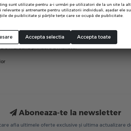
ng sunt utilizate pentru a-i urmări pe utilizatori de la un site la altu
i relevante şi antrenante pentru utilizatorii individuali, aşadar ele s
e in patru directii pentru mai multa flexibilitate
ile de puiblicitate şi părţile terţe care se ocupă de publicitate.
Mă abonez
 protectie suplimentara
egetul mare
esare
Accepta selectia
Accepta toate
tru o mai buna prindere a manetei
lor
Aboneaza-te la newsletter
 care afla ultimele oferte exclusive și ultima actualizare 