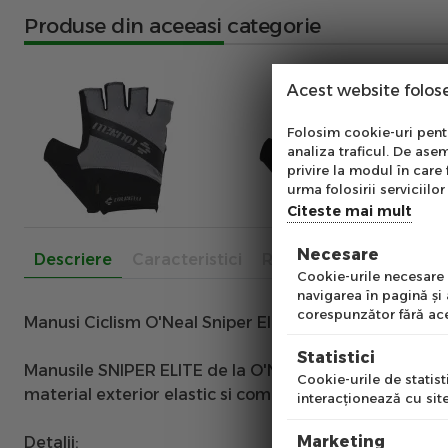
Produse din aceeasi categorie
Acest website folos
Abo
Folosim cookie-uri pentru
analiza traficul. De asem
Ab
privire la modul în care 
pe
urma folosirii serviciilor 
of
Citeste mai mult
Necesare
Descriere
Caracteristici
Recenzii
Emai
Cookie-urile necesare a
navigarea în pagină şi
corespunzător fără ace
Manusi Ciclism O'Neal Sniper Elite - S/8, Negru-Alb
Pre
Statistici
Manusile SNIPER ELITE
de la
O'NEAL
prezinta un desig
Cookie-urile de statisti
material exterior elastic si compatibilitate cu ecranu
interacţionează cu site
Num
Marketing
Detalii: