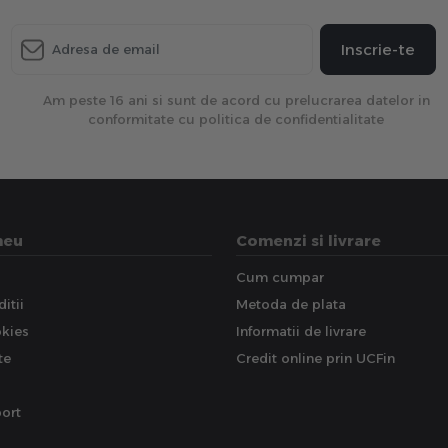
Inscrie-te
Am peste 16 ani si sunt de acord cu prelucrarea datelor in
conformitate cu politica de confidentialitate
meu
Comenzi si livrare
Cum cumpar
itii
Metoda de plata
okies
Informatii de livrare
te
Credit online prin UCFin
ort