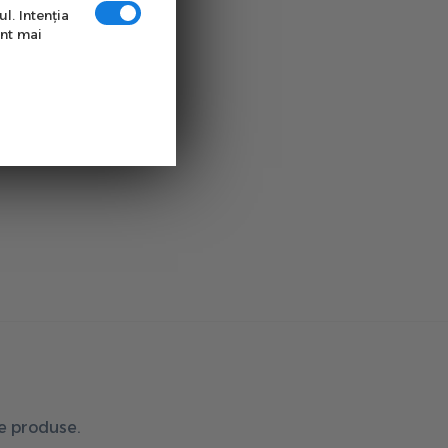
l. Intenţia
unt mai
de produse.