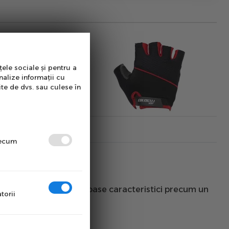
țele sociale și pentru a
nalize informații cu
ite de dvs. sau culese în
precum
 usor captusita. Numeroase caracteristici precum un
torii