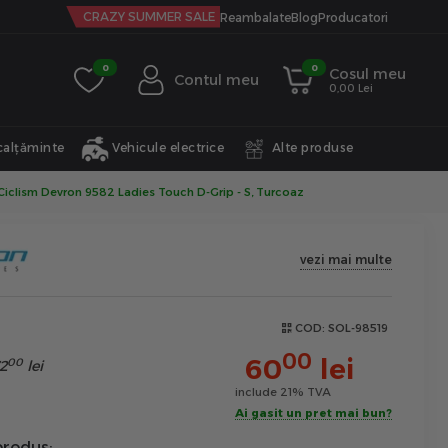
CRAZY SUMMER SALE
Reambalate
Blog
Producatori
0
0
Cosul meu
Contul meu
0,00 Lei
calțăminte
Vehicule electrice
Alte produse
Ciclism Devron 9582 Ladies Touch D-Grip - S, Turcoaz
vezi mai multe
COD:
SOL-98519
00
60
lei
00
2
lei
include 21% TVA
Ai gasit un pret mai bun?
rodus: