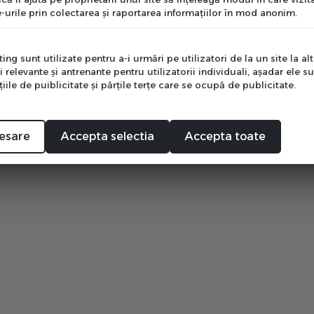
ch D-Grip
-urile prin colectarea şi raportarea informaţiilor în mod anonim.
e
ng sunt utilizate pentru a-i urmări pe utilizatori de la un site la altu
i relevante şi antrenante pentru utilizatorii individuali, aşadar ele s
ile de puiblicitate şi părţile terţe care se ocupă de publicitate.
Mă abonez
esare
Accepta selectia
Accepta toate