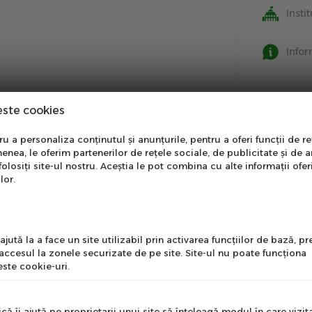
Insti
Info
este cookies
nare Newsletter
 a personaliza conținutul și anunțurile, pentru a oferi funcții de re
enea, le oferim partenerilor de rețele sociale, de publicitate și de a
onează-te la newsletter
folosiți site-ul nostru. Aceștia le pot combina cu alte informații ofer
ntru a primi cele mai noi
lor.
erte si informații despre
produse!
l
jută la a face un site utilizabil prin activarea funcţiilor de bază, 
 accesul la zonele securizate de pe site. Site-ul nu poate funcţiona
ste cookie-uri.
nume
că îi ajută pe proprietarii unui site să înţeleagă modul în care vizita