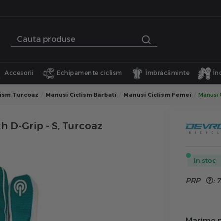
Accesorii
Echipamente ciclism
Îmbrăcăminte
În
lism Turcoaz
Manusi Ciclism Barbati
Manusi Ciclism Femei
Manusi 
 D-Grip - S, Turcoaz
In stoc
PRP
:
7
Marime p