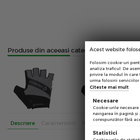
Produse din aceeasi categorie
Acest website folos
Abo
Folosim cookie-uri pentru
analiza traficul. De asem
Ab
privire la modul în care 
pe
urma folosirii serviciilor 
of
Citeste mai mult
Necesare
Emai
Cookie-urile necesare a
navigarea în pagină şi
corespunzător fără ace
Descriere
Caracteristici
Recenzii
Pre
Statistici
Cookie-urile de statisti