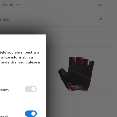
tutii Publice
rmare
țele sociale și pentru a
nalize informații cu
ite de dvs. sau culese în
precum
torii