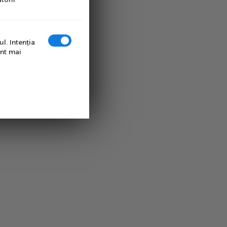
l. Intenţia
unt mai