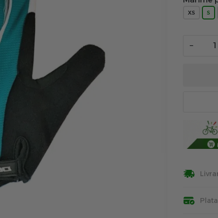
XS
S
−
Livra
Plat