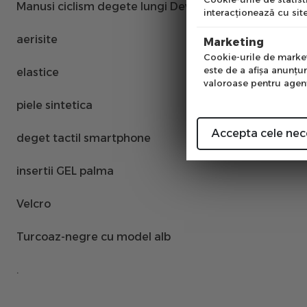
Manusi ciclism degete lungi Devron 9582 Ladies Tou
interacţionează cu site
Num
aerisite
Marketing
Cookie-urile de marketi
este de a afişa anunţur
elastice
valoroase pentru agenţi
piele sintetica
Accepta cele nec
deget tactil smartphone
insertii GEL palma
Velcro
Turcoaz-negre cu model alb
.