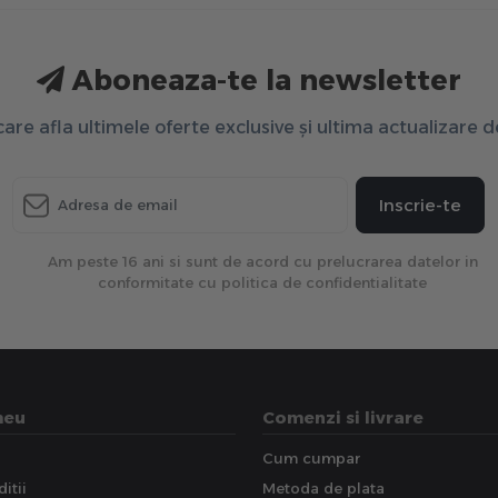
Aboneaza-te la newsletter
 care afla ultimele oferte exclusive și ultima actualizare 
Inscrie-te
Am peste 16 ani si sunt de acord cu prelucrarea datelor in
conformitate cu politica de confidentialitate
meu
Comenzi si livrare
Cum cumpar
itii
Metoda de plata