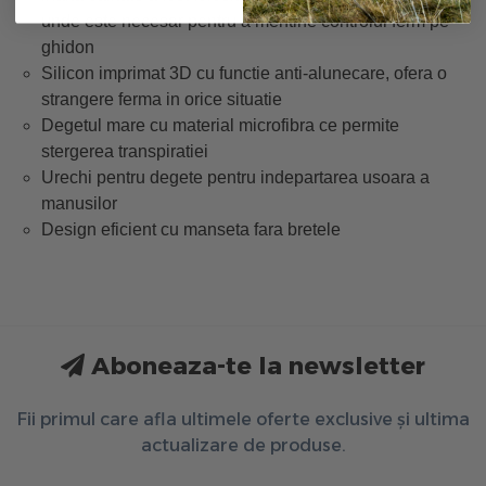
unde este necesar pentru a mentine controlul ferm pe
ghidon
Silicon imprimat 3D cu functie anti-alunecare, ofera o
strangere ferma in orice situatie
Degetul mare cu material microfibra ce permite
stergerea transpiratiei
Urechi pentru degete pentru indepartarea usoara a
manusilor
Design eficient cu manseta fara bretele
Aboneaza-te la newsletter
Fii primul care afla ultimele oferte exclusive și ultima
actualizare de produse.