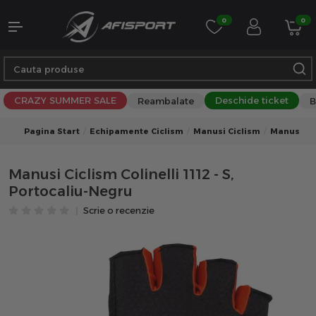
0
0
CRAZY SUMMER SALE
Deschide ticket
Reambalate
B
Pagina Start
Echipamente Ciclism
Manusi Ciclism
Manusi Ci
Manusi Ciclism Colinelli 1112 - S,
Portocaliu-Negru
Scrie o recenzie