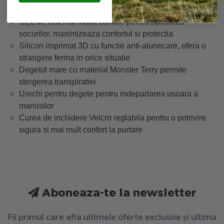
impotriva presiunii
GEL de cea mai inalta calitate pentru absorbtia
socurilor, maximizeaza confortul si protectia
Silicon imprimat 3D cu functie anti-alunecare, ofera o
strangere ferma in orice situatie
Degetul mare cu material Monster Terry permite
stergerea transpiratiei
Urechi pentru degete pentru indepartarea usoara a
manusilor
Curea de inchidere Velcro reglabila pentru o potrivire
sigura si mai mult confort la purtare
Aboneaza-te la newsletter
Fii primul care afla ultimele oferte exclusive și ultima