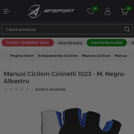
0
0
CRAZY SUMMER SALE
Deschide ticket
Reambalate
B
Pagina Start
Echipamente Ciclism
Manusi Ciclism
Manusi Ci
Manusi Ciclism Colinelli 1023 - M, Negru-
Albastru
Scrie o recenzie