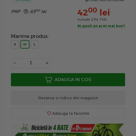
COD:
SOL-01-1023M
00
42
lei
00
PRP
:
63
lei
include 21% TVA
Ai gasit un pret mai bun?
Marime produs:
S
M
L
−
+
ADAUGA IN COS
Rezerva si ridica din magazin
Adauga la favorite