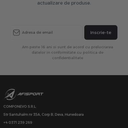
actualizare de produse.
Inscrie-te
Am peste 16 ani si sunt de acord cu prelucrarea
datelor in conformitate cu politica de
confidentialitate
COMPONEVO S.R.L.
Str Santuhalm nr 35A, Corp B, Deva, Hunedoara
+4 0371 239 269