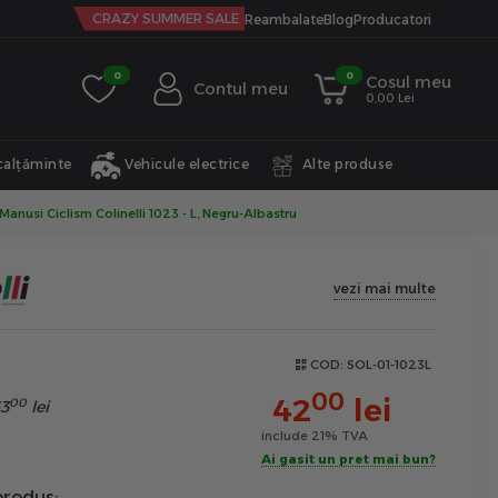
CRAZY SUMMER SALE
Reambalate
Blog
Producatori
0
0
Cosul meu
Contul meu
0,00 Lei
calțăminte
Vehicule electrice
Alte produse
Manusi Ciclism Colinelli 1023 - L, Negru-Albastru
vezi mai multe
COD:
SOL-01-1023L
00
42
lei
00
3
lei
include 21% TVA
Ai gasit un pret mai bun?
rodus: