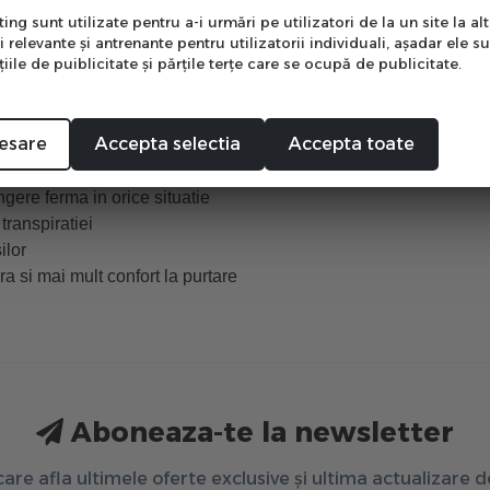
ng sunt utilizate pentru a-i urmări pe utilizatori de la un site la altu
i relevante şi antrenante pentru utilizatorii individuali, aşadar ele s
ile de puiblicitate şi părţile terţe care se ocupă de publicitate.
it ca aspectda si ca inovatie
Mă abonez
e sectiuni ce
maximizeaza confortul si senzatia de ghidon
ort optim
esare
Accepta selectia
Accepta toate
potriva presiunii
maximizeaza confortul si protectia
ngere ferma in orice situatie
transpiratiei
ilor
a si mai mult confort la purtare
Aboneaza-te la newsletter
 care afla ultimele oferte exclusive și ultima actualizare 