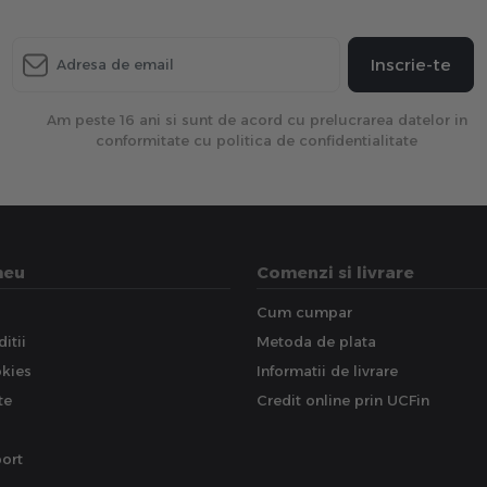
Inscrie-te
Am peste 16 ani si sunt de acord cu prelucrarea datelor in
conformitate cu politica de confidentialitate
meu
Comenzi si livrare
Cum cumpar
itii
Metoda de plata
okies
Informatii de livrare
te
Credit online prin UCFin
ort