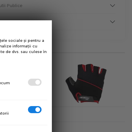
tutii Publice
rmare
țele sociale și pentru a
nalize informații cu
ite de dvs. sau culese în
precum
torii