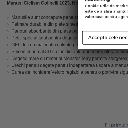
Manusi Ciclism Colinelli 1023, Negru-Albastru
Cookie-urile de marketi
este de a afişa anunţur
valoroase pentru agenţi
Manusile sunt concepute pentru femeile care vor ceva difer
Palmare durabile din piele sintetica perforata cu mai mult
Panouri absorbante din plasa pentru respirabilitate si conf
Accepta cele nec
Petic special taiat pentru degetul mare pentru a proteja im
GEL de cea mai inalta calitate pentru absorbtia socurilor, 
Silicon imprimat 3D cu functie anti-alunecare, ofera o stra
Degetul mare cu material Monster Terry permite stergerea 
Urechi pentru degete pentru indepartarea usoara a manus
Curea de inchidere Velcro reglabila pentru o potrivire sigur
Fii primul