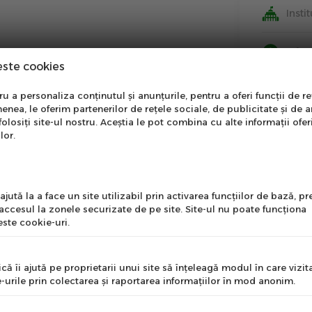
Insti
Info
este cookies
nare Newsletter
 a personaliza conținutul și anunțurile, pentru a oferi funcții de re
enea, le oferim partenerilor de rețele sociale, de publicitate și de a
onează-te la newsletter
folosiți site-ul nostru. Aceștia le pot combina cu alte informații ofer
ntru a primi cele mai noi
lor.
erte si informații despre
produse!
l
jută la a face un site utilizabil prin activarea funcţiilor de bază, 
 accesul la zonele securizate de pe site. Site-ul nu poate funcţiona
ste cookie-uri.
nume
că îi ajută pe proprietarii unui site să înţeleagă modul în care vizita
-urile prin colectarea şi raportarea informaţiilor în mod anonim.
e