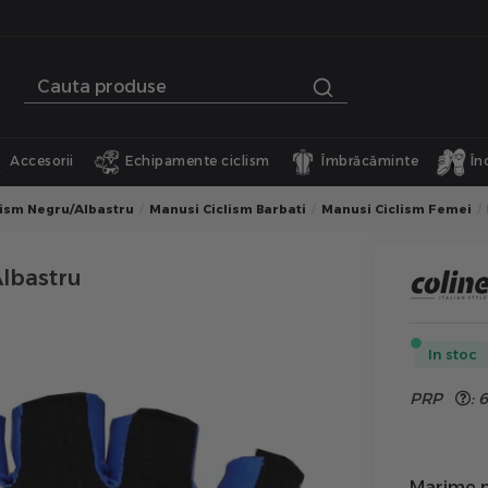
Accesorii
Echipamente ciclism
Îmbrăcăminte
În
lism Negru/Albastru
Manusi Ciclism Barbati
Manusi Ciclism Femei
Albastru
In stoc
PRP
:
6
Marime p