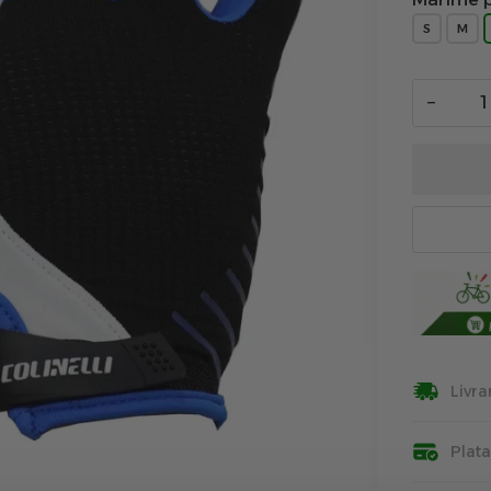
S
M
−
Livra
Plat