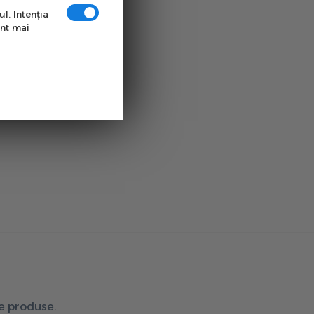
l. Intenţia
unt mai
de produse.