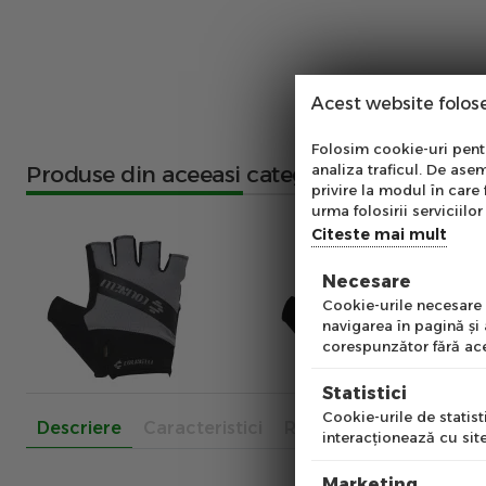
Acest website folos
Abo
Folosim cookie-uri pentru
analiza traficul. De asem
Produse din aceeasi categorie
Ab
privire la modul în care 
pe
urma folosirii serviciilor 
of
Citeste mai mult
Necesare
Emai
Cookie-urile necesare a
navigarea în pagină şi
corespunzător fără ace
Pre
Statistici
Cookie-urile de statisti
Descriere
Caracteristici
Recenzii
interacţionează cu site
Num
Marketing