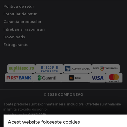
Politica de retur
Formular de retur
Garantia produselor
Intrebari si raspunsuri
Downloads
Extragarantie
© 2026 COMPONEVO
Toate preturile sunt exprimate in lei si includ tva. Ofertele sunt valabile
in limita stocului disponibil.
webdesign by
WEBNAME
Acest website foloseste cookies