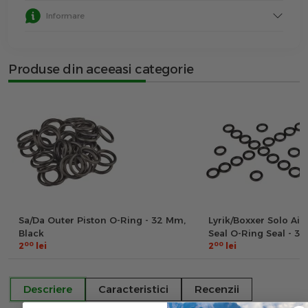
Informare
Produse din aceeasi categorie
Sa/Da Outer Piston O-Ring - 32 Mm,
Lyrik/Boxxer Solo Air 
Black
Seal O-Ring Seal - 3
00
00
2
lei
2
lei
Descriere
Caracteristici
Recenzii