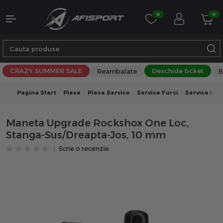
0
0
CRAZY SUMMER SALE
Deschide ticket
Reambalate
B
Pagina Start
Piese
Piese Service
Service Furci
Service Furc
Maneta Upgrade Rockshox One Loc,
Stanga-Sus/Dreapta-Jos, 10 mm
Scrie o recenzie