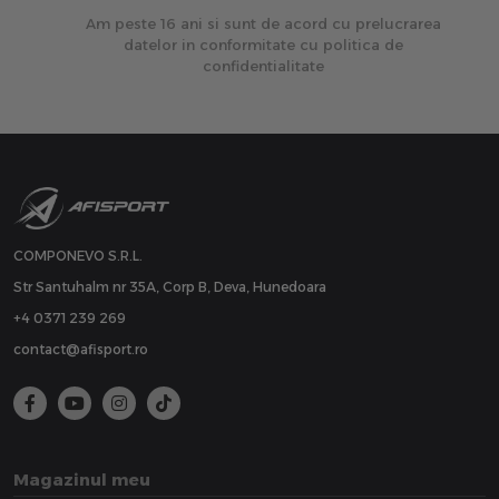
Am peste 16 ani si sunt de acord cu prelucrarea
datelor in conformitate cu politica de
confidentialitate
COMPONEVO S.R.L.
Str Santuhalm nr 35A, Corp B, Deva, Hunedoara
+4 0371 239 269
contact@afisport.ro
Magazinul meu