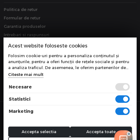
Politica de retur
Formular de retur
Garantia produselor
Intrebari si raspunsuri
Downloads
Acest website foloseste cookies
Extragarantie
Folosim cookie-uri pentru a personaliza conținutul și
anunțurile, pentru a oferi funcții de rețele sociale și pentru
a analiza traficul. De asemenea, le oferim partenerilor de
rețele sociale, de publicitate și de analize informații cu
Citeste mai mult
privire la modul în care folosiți site-ul nostru. Aceștia le
pot combina cu alte informații oferite de dvs. sau culese în
Necesare
urma folosirii serviciilor lor.
Statistici
© 2026 COMPONEVO
Marketing
Toate preturile sunt exprimate in lei si includ tva. Ofertele sunt valabile
in limita stocului disponibil.
webdesign by
WEBNAME
Accepta selectia
Accepta toate