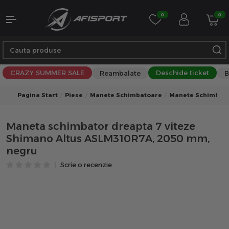
0
0
CRAZY SUMMER SALE
Deschide ticket
Reambalate
B
Pagina Start
Piese
Manete Schimbatoare
Manete Schimbat
Maneta schimbator dreapta 7 viteze
Shimano Altus ASLM310R7A, 2050 mm,
negru
Scrie o recenzie