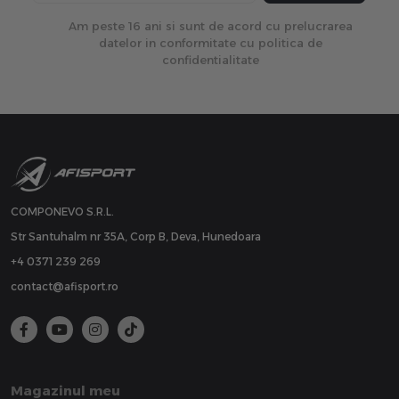
Am peste 16 ani si sunt de acord cu prelucrarea
datelor in conformitate cu politica de
confidentialitate
COMPONEVO S.R.L.
Str Santuhalm nr 35A, Corp B, Deva, Hunedoara
+4 0371 239 269
contact@afisport.ro
Magazinul meu