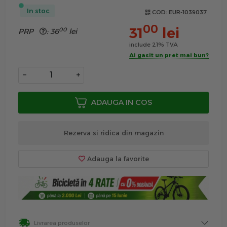
In stoc
COD:
EUR-1039037
00
31
lei
00
PRP
:
36
lei
include 21% TVA
Ai gasit un pret mai bun?
−
+
ADAUGA IN COS
Rezerva si ridica din magazin
Adauga la favorite
Livrarea produselor