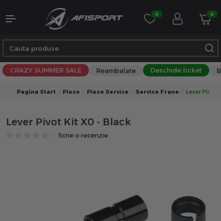
0
0
CRAZY SUMMER SALE
Deschide ticket
Reambalate
B
Pagina Start
Piese
Piese Service
Service Frane
Lever Pivot K
Lever Pivot Kit X0 - Black
Scrie o recenzie