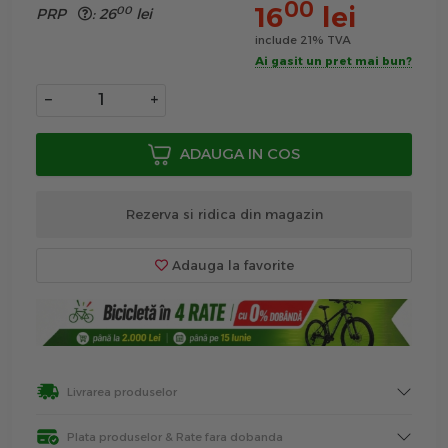
00
16
lei
00
PRP
:
26
lei
include 21% TVA
Ai gasit un pret mai bun?
−
+
ADAUGA IN COS
Rezerva si ridica din magazin
Adauga la favorite
Livrarea produselor
Plata produselor & Rate fara dobanda