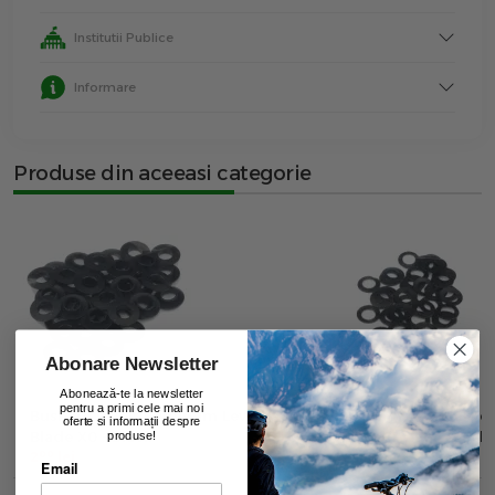
Institutii Publice
Informare
Produse din aceeasi categorie
Abonare Newsletter
Abonează-te la newsletter
pentru a primi cele mai noi
Bushing Pivot Aluminum Lever
Bushing Pivot Carbon
oferte si informații despre
Blade X0 - Black
Xx/X0/Crmag - Black
produse!
00
00
2
lei
2
lei
Email