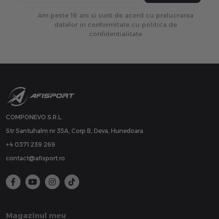
Am peste 16 ani si sunt de acord cu prelucrarea
datelor in conformitate cu politica de
confidentialitate
COMPONEVO S.R.L.
Str Santuhalm nr 35A, Corp B, Deva, Hunedoara
+4 0371 239 269
contact@afisport.ro
Magazinul meu