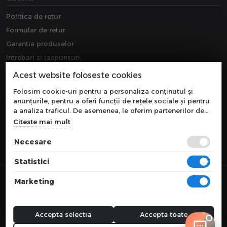
Politica de retur
Formular de retur
Garantia produselor
Intrebari si raspunsuri
Downloads
Acest website foloseste cookies
Extragarantie
Folosim cookie-uri pentru a personaliza conținutul și
anunțurile, pentru a oferi funcții de rețele sociale și pentru
a analiza traficul. De asemenea, le oferim partenerilor de
rețele sociale, de publicitate și de analize informații cu
Citeste mai mult
privire la modul în care folosiți site-ul nostru. Aceștia le
pot combina cu alte informații oferite de dvs. sau culese în
Necesare
urma folosirii serviciilor lor.
Statistici
© 2026 COMPONEVO
Marketing
Toate preturile sunt exprimate in lei si includ tva. Ofertele sunt valabile
in limita stocului disponibil.
webdesign by
WEBNAME
Accepta selectia
Accepta toate