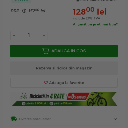
COD:
KMC-BX12NB126
00
128
lei
00
PRP
:
152
lei
include 21% TVA
Ai gasit un pret mai bun?
−
+
ADAUGA IN COS
Rezerva si ridica din magazin
Adauga la favorite
Livrarea produselor