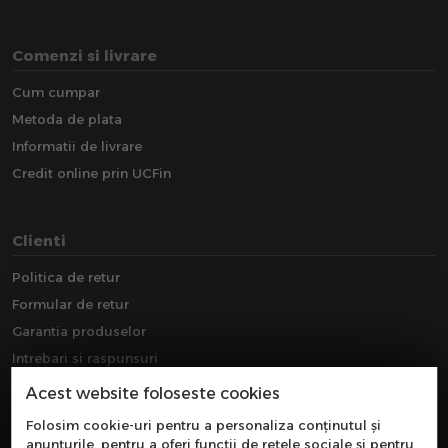
Comenzi si livrare
Cum cumpar
Metoda de plata
Informatii de livrare
Credit online prin UCFin
Clienti
Politica de retur
Formular de retur
Garantia produselor
Intrebari si raspunsuri
Downloads
Acest website foloseste cookies
Extragarantie
Folosim cookie-uri pentru a personaliza conținutul și
anunțurile, pentru a oferi funcții de rețele sociale și pentru