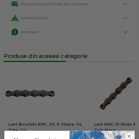
Plata produselor & Rate fara dobanda
Institutii Publice
Informare
Produse din aceeasi categorie
Lant Bicicleta KMC Z6, 6 Viteze, 114
Lant KMC S1 Wide Sin
Zale, Gri
Zale Maro
00
00
21
lei
21
lei