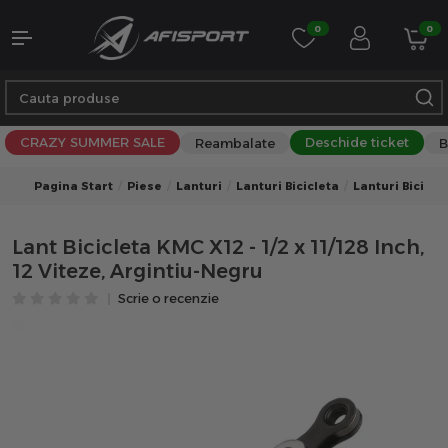
0
0
CRAZY SUMMER SALE
Deschide ticket
Reambalate
B
Pagina Start
Piese
Lanturi
Lanturi Bicicleta
Lanturi Bicicle
Lant Bicicleta KMC X12 - 1/2 x 11/128 Inch,
12 Viteze, Argintiu-Negru
Scrie o recenzie