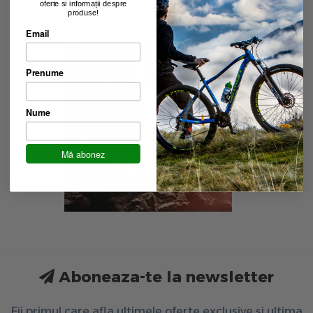
oferte si informații despre
produse!
Email
Prenume
Nume
Mă abonez
Aboneaza-te la newsletter
Fii primul care afla ultimele oferte exclusive și ultima