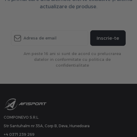
actualizare de produse.
Inscrie-te
Am peste 16 ani si sunt de acord cu prelucrarea
datelor in conformitate cu politica de
confidentialitate
COMPONEVO S.R.L.
Str Santuhalm nr 35A, Corp B, Deva, Hunedoara
+4 0371 239 269