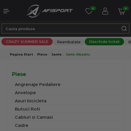
0
0
CRAZY SUMMER SALE
Deschide ticket
Reambalate
B
Pagina Start
Piese
Jante
Jante Albastru
Piese
Angrenaje Pedaliere
Anvelope
Axuri bicicleta
Butuci Roti
Cabluri si Camasi
Cadre