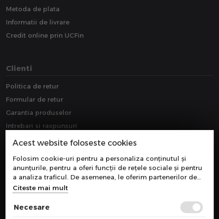
Metoda de plata
Informatii de livrare
Credit online prin UCFin
Clienti
Politica de retur
Formular de retur
Garantia produselor
Intrebari si raspunsuri
Downloads
Acest website foloseste cookies
Extragarantie
Folosim cookie-uri pentru a personaliza conținutul și
anunțurile, pentru a oferi funcții de rețele sociale și pentru
a analiza traficul. De asemenea, le oferim partenerilor de
rețele sociale, de publicitate și de analize informații cu
Citeste mai mult
privire la modul în care folosiți site-ul nostru. Aceștia le
pot combina cu alte informații oferite de dvs. sau culese în
Necesare
urma folosirii serviciilor lor.