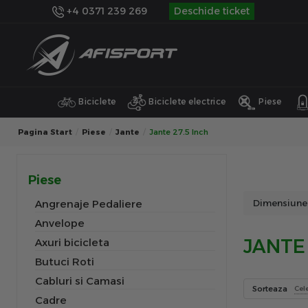
+4 0371 239 269
Deschide ticket
Biciclete
Biciclete electrice
Piese
Pagina Start
Piese
Jante
Jante 27.5 Inch
Piese
Angrenaje Pedaliere
Dimensiune
Anvelope
JANTE 
Axuri bicicleta
Butuci Roti
Cabluri si Camasi
Sorteaza
Cel
Cadre