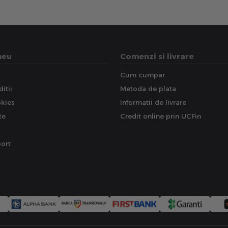
meu
Comenzi si livrare
Cum cumpar
itii
Metoda de plata
okies
Informatii de livrare
te
Credit online prin UCFin
ort