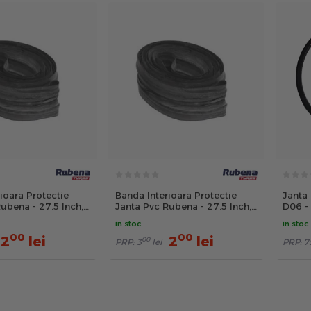
ioara Protectie
Banda Interioara Protectie
Janta
ubena - 27.5 Inch,
Janta Pvc Rubena - 27.5 Inch,
D06 - 
13x584 mm
Negru
in stoc
in stoc
00
00
2
lei
2
lei
00
PRP:
3
lei
PRP:
7