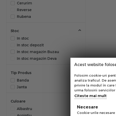
Cerurim
Reverse
Rubena
Stoc
In stoc
In stoc depozit
In stoc magazin Buzau
In stoc magazin Deva
Acest website folos
Tip Produs
Abo
Folosim cookie-uri pentru
Banda
analiza traficul. De asem
Ab
privire la modul în care 
Janta
pe
urma folosirii serviciilor 
of
Citeste mai mult
Culoare
Necesare
Albastru
Emai
Cookie-urile necesare a
Argintiu