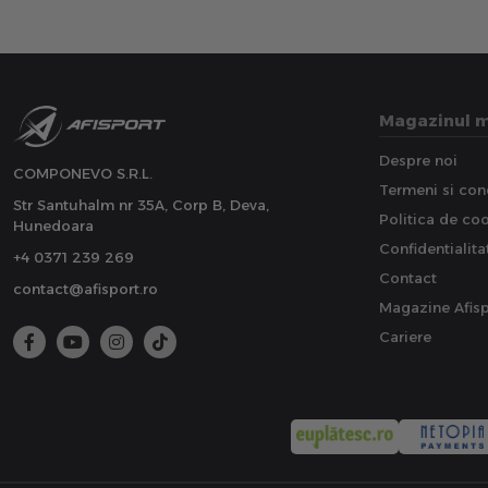
Magazinul 
Despre noi
COMPONEVO S.R.L.
Termeni si cond
Str Santuhalm nr 35A, Corp B, Deva,
Politica de co
Hunedoara
Confidentialita
+4 0371 239 269
Contact
contact@afisport.ro
Magazine Afisp
Cariere