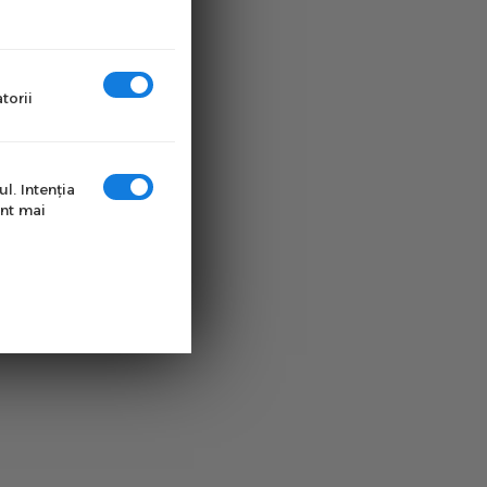
torii
l. Intenţia
unt mai