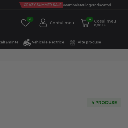
CRAZY SUMMER SALE
Reambalate
Blog
Producatori
0
0
Cosul meu
Contul meu
0,00 Lei
calțăminte
Vehicule electrice
Alte produse
4 PRODUSE