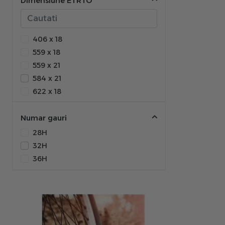
27.5 inch
Dimensiune ETRTO
28 inch
29 inch
406 x 18
559 x 18
559 x 21
584 x 21
622 x 18
622 x 19
622 x 21
Numar gauri
28H
32H
36H