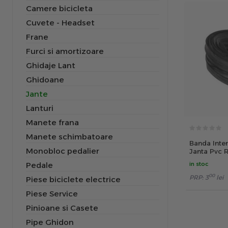
Camere bicicleta
Cuvete - Headset
Frane
Furci si amortizoare
Ghidaje Lant
Ghidoane
Jante
Lanturi
Manete frana
Manete schimbatoare
Banda Inter
Monobloc pedalier
Janta Pvc R
18x584 mm
in stoc
Pedale
00
PRP:
3
lei
Piese biciclete electrice
Piese Service
Pinioane si Casete
Pipe Ghidon