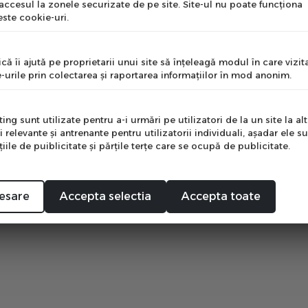
 accesul la zonele securizate de pe site. Site-ul nu poate funcţiona
ste cookie-uri.
nume
că îi ajută pe proprietarii unui site să înţeleagă modul în care vizita
-urile prin colectarea şi raportarea informaţiilor în mod anonim.
e
ng sunt utilizate pentru a-i urmări pe utilizatori de la un site la altu
i relevante şi antrenante pentru utilizatorii individuali, aşadar ele s
ile de puiblicitate şi părţile terţe care se ocupă de publicitate.
Mă abonez
esare
Accepta selectia
Accepta toate