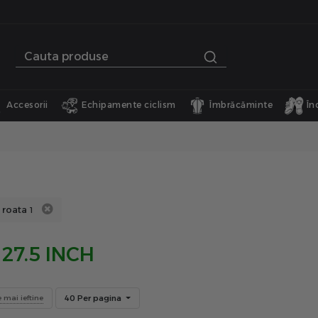
Accesorii
Echipamente ciclism
Îmbrăcăminte
În
 roata
1
27.5 INCH
40 Per pagina
e mai ieftine