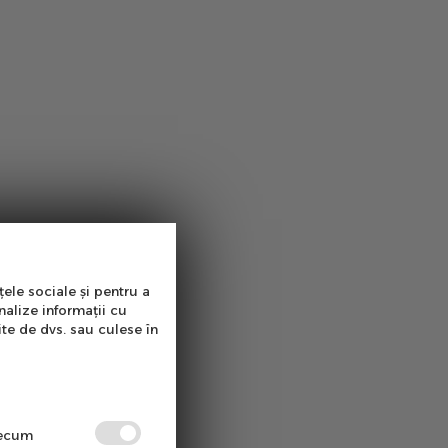
țele sociale și pentru a
nalize informații cu
ite de dvs. sau culese în
precum