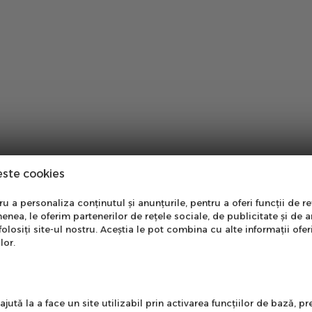
este cookies
nare Newsletter
 a personaliza conținutul și anunțurile, pentru a oferi funcții de re
enea, le oferim partenerilor de rețele sociale, de publicitate și de a
onează-te la newsletter
folosiți site-ul nostru. Aceștia le pot combina cu alte informații ofer
ntru a primi cele mai noi
lor.
erte si informații despre
produse!
l
jută la a face un site utilizabil prin activarea funcţiilor de bază, 