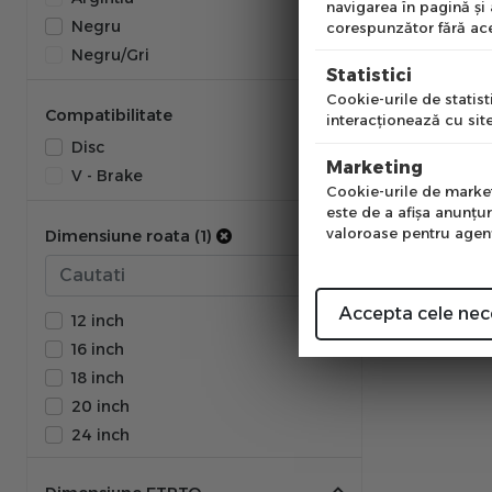
navigarea în pagină şi
Negru
corespunzător fără ace
Negru/Gri
Pre
Statistici
Cookie-urile de statisti
Compatibilitate
interacţionează cu site
Disc
Num
Marketing
V - Brake
Cookie-urile de marketi
este de a afişa anunţur
valoroase pentru agenţi
Dimensiune roata (1)
Accepta cele nec
12 inch
16 inch
18 inch
20 inch
24 inch
26 inch