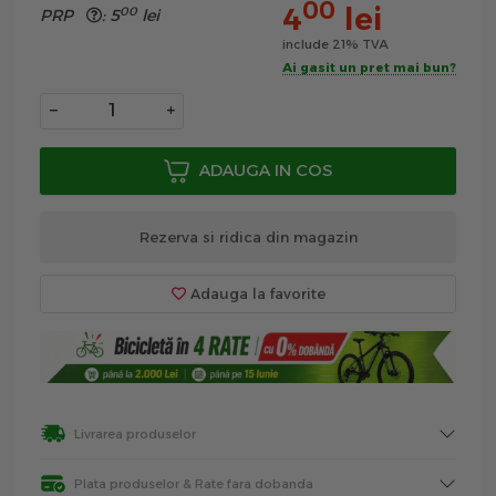
00
4
lei
00
PRP
:
5
lei
include 21% TVA
Ai gasit un pret mai bun?
−
+
ADAUGA IN COS
Rezerva si ridica din magazin
Adauga la favorite
Livrarea produselor
Plata produselor & Rate fara dobanda