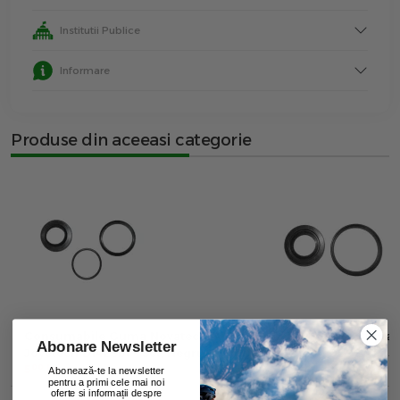
Institutii Publice
Informare
Produse din aceeasi categorie
Consumabile Guma Novatec
Consumabile Guma 
Abonare Newsletter
Joyetech D142Sbt - Set, Negru
Joyetech D292Sb - Se
00
00
5
lei
5
lei
Abonează-te la newsletter
pentru a primi cele mai noi
oferte si informații despre