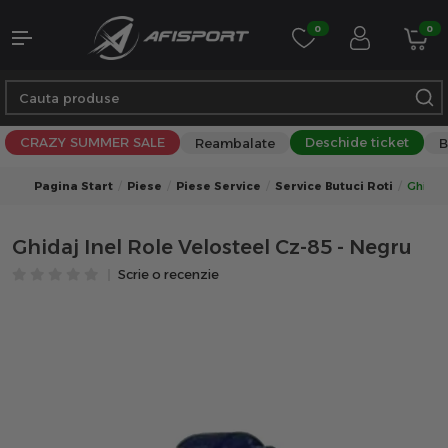
0
0
CRAZY SUMMER SALE
Deschide ticket
Reambalate
B
Pagina Start
Piese
Piese Service
Service Butuci Roti
Ghidaj 
Ghidaj Inel Role Velosteel Cz-85 - Negru
Scrie o recenzie