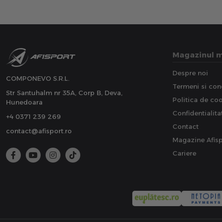
Magazinul 
Despre noi
COMPONEVO S.R.L.
Termeni si cond
Str Santuhalm nr 35A, Corp B, Deva,
Politica de co
Hunedoara
Confidentialita
+4 0371 239 269
Contact
contact@afisport.ro
Magazine Afisp
Cariere