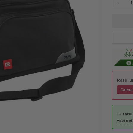
−
Rate l
Calcul
12 rate
vezi deta