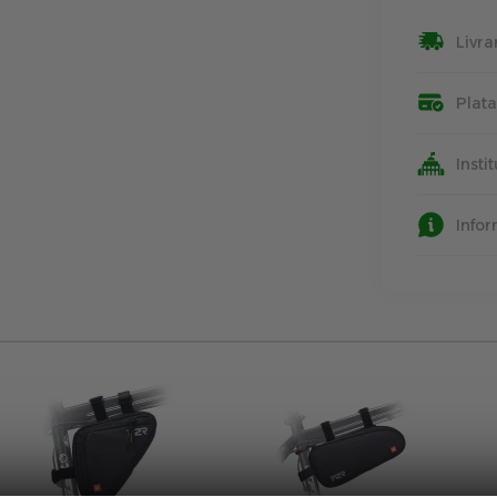
Livra
Plat
Insti
Info