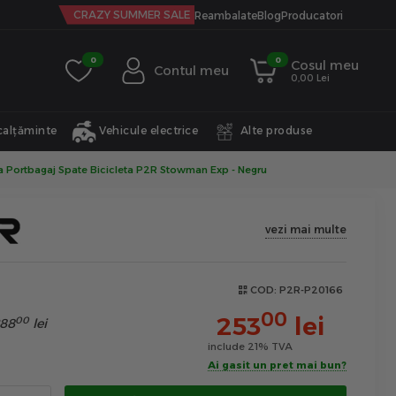
CRAZY SUMMER SALE
Reambalate
Blog
Producatori
0
0
Cosul meu
Contul meu
0,00 Lei
calțăminte
Vehicule electrice
Alte produse
 Portbagaj Spate Bicicleta P2R Stowman Exp - Negru
vezi mai multe
COD:
P2R-P20166
00
253
lei
00
88
lei
include 21% TVA
Ai gasit un pret mai bun?