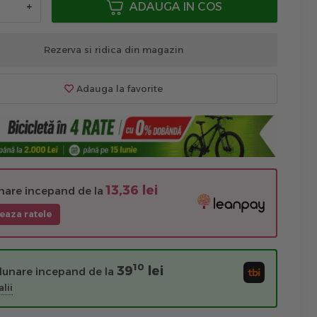
+
ADAUGA IN COS
Rezerva si ridica din magazin
Adauga la favorite
13,36 lei
unare incepand de la
eaza ratele
10
39
lei
 lunare incepand de la
lii