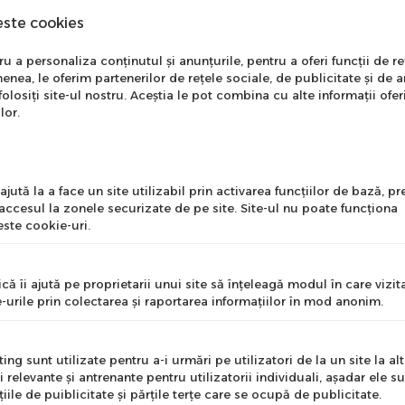
este cookies
nare Newsletter
 a personaliza conținutul și anunțurile, pentru a oferi funcții de re
enea, le oferim partenerilor de rețele sociale, de publicitate și de a
onează-te la newsletter
folosiți site-ul nostru. Aceștia le pot combina cu alte informații ofer
ntru a primi cele mai noi
lor.
ste o geanta ciclism de transport cu un volum total de c
erte si informații despre
produse!
 transporta obiecte pe bicicleta cu un volum mai mare sa
l
 este suficient pentru plimbarea cu bicicleta in fiecare z
jută la a face un site utilizabil prin activarea funcţiilor de bază, 
 accesul la zonele securizate de pe site. Site-ul nu poate funcţiona
ste cookie-uri.
nume
u acoperire artificiala + acoperire TPU, este rezistent la
istenta si protejeaza continutul spatiului interior impotri
că îi ajută pe proprietarii unui site să înţeleagă modul în care vizita
-urile prin colectarea şi raportarea informaţiilor în mod anonim.
u o mai buna amortizare a vibratiilor de pe drum.
e
ng sunt utilizate pentru a-i urmări pe utilizatori de la un site la altu
t pentru bicicletele cu cadru superior, care ofera suport 
i relevante şi antrenante pentru utilizatorii individuali, aşadar ele s
s folosind Zippers Velcro
ile de puiblicitate şi părţile terţe care se ocupă de publicitate.
Mă abonez