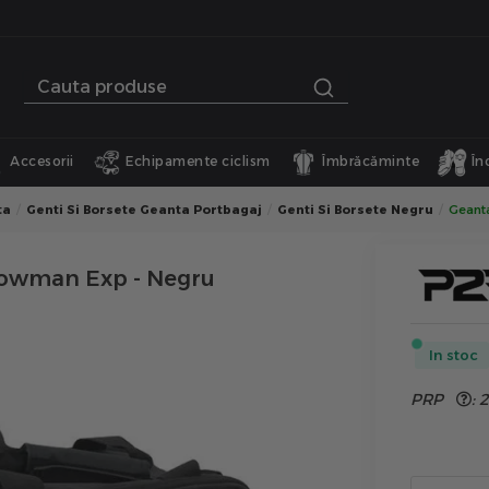
Accesorii
Echipamente ciclism
Îmbrăcăminte
În
ta
Genti Si Borsete Geanta Portbagaj
Genti Si Borsete Negru
Geanta
Stowman Exp - Negru
In stoc
PRP
:
2