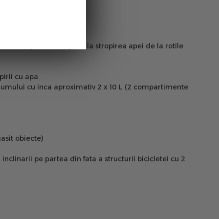
 mare a pieselor expuse la stropirea apei de la rotile
pirii cu apa
lumului cu inca aproximativ 2 x 10 L (2 compartimente
asit obiecte)
clinarii pe partea din fata a structurii bicicletei cu 2