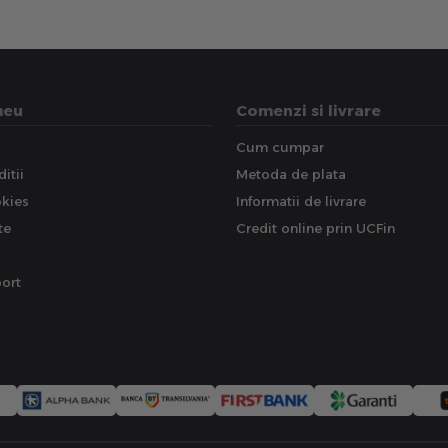
meu
Comenzi si livrare
Cum cumpar
itii
Metoda de plata
okies
Informatii de livrare
te
Credit online prin UCFin
ort