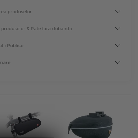
rea produselor
a produselor & Rate fara dobanda
tutii Publice
rmare