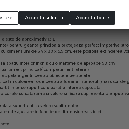
esare
Accepta selectia
Accepta toate
ompartimentul lateral) din material TPU pentru o rezistenta mai
le este de aproximativ 13 L
ante) pentru geanta principala protejeaza perfect impotriva stro
cu dimensiuni de 34 x 30 x 5,5 cm, este posibila extinderea vo
za spatiu interior inchis cu o inaltime de aproape 50 cm
partiment principal/ compartiment lateral)
incipala a gentii pentru obiectele personale
ipal in culoarea rosie pentru a lumina interiorul (mai usor de g
rtit in orice raport cu o partitie interna captusita
d curele cu catarama si velcro si fixare suplimentara impotriva in
rala a suportului cu velcro suplimentar
tatea de ajustare in functie de dimensiunea sticlei
ranta