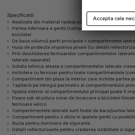
Specificatii:
Accepta cele nec
Realizata din material ripstop poliester 600D
Partea inferioara a gentii (compartimentul principal si c
bicicletei
De baza volumul partii principale + compartimente latera
Husa de protectie impotriva ploaie (cu detalii reflectoriz
Prin deschiderea fermoarelor compartimentelor laterale 
laterale separate)
Solutia tehnica aleasa a compartimentelor laterale creea
Inchidere cu fermoar pentru toate compartimentele (com
Compartiment din plasa la interior care inchide partea pr
Tapiterie pe intregul perimetru al compartimentului princ
Spatiul interior al compartimentului principal poate fi impa
Fixare sub structura zonei de incarcare a bicicletei folosin
fermoare velcro
Compartimentele laterale sunt fixate de bara/partea late
Compartiment pentru o sticla in spatele gentii cu posibili
Bucla pentru iluminare de siguranta
Detalii reflectorizante pentru cresterea vizibilitate si sigu