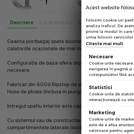
Acest website folos
Abo
Folosim cookie-uri pentru
Descriere
Caracteristici
Recenzii
analiza traficul. De asem
Ab
privire la modul în care 
pe
urma folosirii serviciilor 
Geanta portbagaj spate bicicleta P2R Stowman Exp
e
of
Citeste mai mult
calatoriile ocazionale de mai multe zile sau pentru a
Necesare
Emai
Configuratia de baza ofera deja un volum de 13 L, care
Cookie-urile necesare a
navigarea în pagină şi
necesare.
corespunzător fără ace
Pre
Fabricat din 600d Ripstop de poliester in combinatie c
Statistici
Husa de ploaie (inclusa in punga) creste nivelul de rez
Cookie-urile de statisti
interacţionează cu site
Intregul spatiu interior este captusit cu burete pentr
Num
Marketing
Cookie-urile de marketi
Cu sistemul sau de constructie si fixare, este proiecta
este de a afişa anunţur
compartimentele laterale (extensibile) la partea de jo
valoroase pentru agenţi