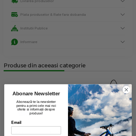
Livrarea produselor
Plata produselor & Rate fara dobanda
Institutii Publice
Informare
Produse din aceeasi categorie
Abonare Newsletter
Abonează-te la newsletter
pentru a primi cele mai noi
oferte si informații despre
produse!
Email
Geanta bebe Coccolle 008
Geanta bebe QPlay M