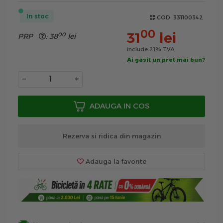
In stoc
COD:
331100342
00
31
lei
00
PRP
:
38
lei
include 21% TVA
Ai gasit un pret mai bun?
−
+
ADAUGA IN COS
Rezerva si ridica din magazin
Adauga la favorite