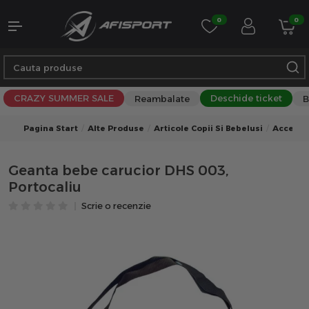
0
0
CRAZY SUMMER SALE
Deschide ticket
Reambalate
B
Pagina Start
Alte Produse
Articole Copii Si Bebelusi
Accesor
Geanta bebe carucior DHS 003,
Portocaliu
Scrie o recenzie