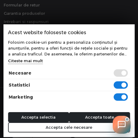
Formular de retur
Garantia produselor
Intrebari si raspunsuri
Downloads
Acest website foloseste cookies
Extragarantie
Folosim cookie-uri pentru a personaliza conținutul și
anunțurile, pentru a oferi funcții de rețele sociale și pentru
a analiza traficul. De asemenea, le oferim partenerilor de
rețele sociale, de publicitate și de analize informații cu
Citeste mai mult
privire la modul în care folosiți site-ul nostru. Aceștia le
pot combina cu alte informații oferite de dvs. sau culese în
Necesare
urma folosirii serviciilor lor.
Statistici
© 2026 COMPONEVO
Marketing
Toate preturile sunt exprimate in lei si includ tva. Ofertele sunt valabile
in limita stocului disponibil.
webdesign by
WEBNAME
Accepta selectia
Accepta toate
Accepta cele necesare