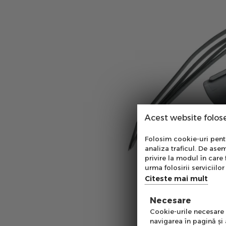
Acest website folos
Abo
Folosim cookie-uri pentru
analiza traficul. De asem
Ab
privire la modul în care 
pe
urma folosirii serviciilor 
of
Citeste mai mult
Necesare
Emai
Cookie-urile necesare a
navigarea în pagină şi