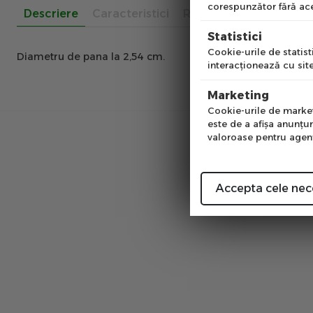
corespunzător fără ace
Descriere
Caracteristici
Recenzii
Pre
Statistici
Cookie-urile de statisti
Diametru
de pana la 2,54 cm.
interacţionează cu site
Num
Marketing
Cookie-urile de marketi
este de a afişa anunţur
valoroase pentru agenţi
Fii primul
Accepta cele nec