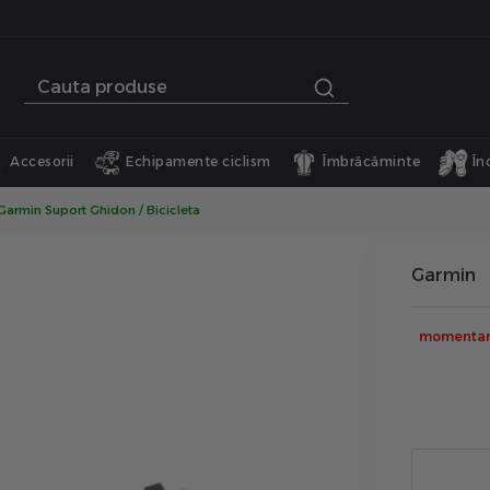
Accesorii
Echipamente ciclism
Îmbrăcăminte
În
Garmin Suport Ghidon / Bicicleta
Garmin
momentan 