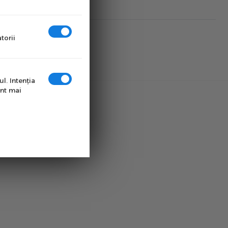
torii
l. Intenţia
unt mai
de produse.