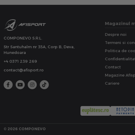
Magazinul 
Despre noi
COMPONEVO S.R.L.
Termeni si cond
Str Santuhalm nr 35A, Corp B, Deva,
Politica de co
Hunedoara
Confidentialita
+4 0371 239 269
Contact
contact@afisport.ro
Magazine Afisp
Cariere
© 2026 COMPONEVO