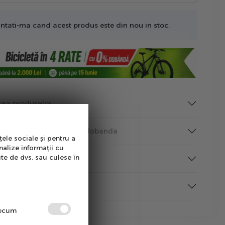
ntati-ma cand acest produs este din nou in stoc.
rea produselor
a produselor & Rate fara dobanda
țele sociale și pentru a
nalize informații cu
ite de dvs. sau culese în
tutii Publice
rmare
precum