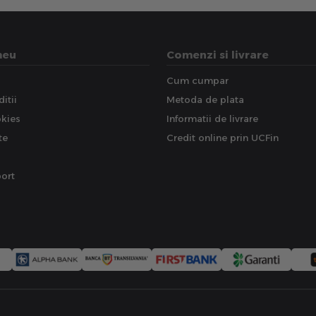
meu
Comenzi si livrare
Cum cumpar
itii
Metoda de plata
okies
Informatii de livrare
te
Credit online prin UCFin
ort