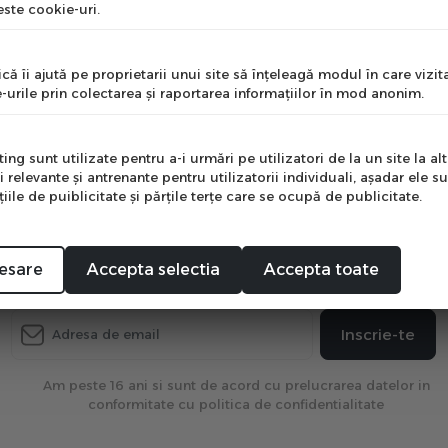
ste cookie-uri.
nume
că îi ajută pe proprietarii unui site să înţeleagă modul în care vizita
-urile prin colectarea şi raportarea informaţiilor în mod anonim.
e
ng sunt utilizate pentru a-i urmări pe utilizatori de la un site la altu
i relevante şi antrenante pentru utilizatorii individuali, aşadar ele s
ile de puiblicitate şi părţile terţe care se ocupă de publicitate.
Mă abonez
Aboneaza-te la newsletter
 care afla ultimele oferte exclusive și ultima actualizare 
esare
Accepta selectia
Accepta toate
Inscrie-te
Am peste 16 ani si sunt de acord cu prelucrarea datelor in
conformitate cu politica de confidentialitate