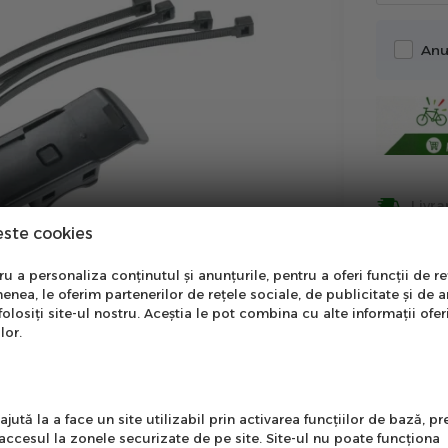
Anu
Livra
este cookies
Plat
nare Newsletter
 a personaliza conținutul și anunțurile, pentru a oferi funcții de re
enea, le oferim partenerilor de rețele sociale, de publicitate și de a
onează-te la newsletter
folosiți site-ul nostru. Aceștia le pot combina cu alte informații ofer
Insti
ntru a primi cele mai noi
lor.
erte si informații despre
produse!
Info
l
jută la a face un site utilizabil prin activarea funcţiilor de bază, 
 accesul la zonele securizate de pe site. Site-ul nu poate funcţiona