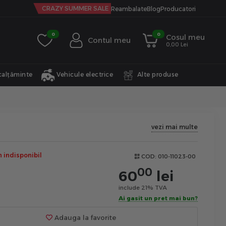
CRAZY SUMMER SALE
Reambalate
Blog
Producatori
0
0
Cosul meu
Contul meu
0,00 Lei
calțăminte
Vehicule electrice
Alte produse
vezi mai multe
indisponibil
COD:
010-11023-00
00
60
lei
include 21% TVA
Ai gasit un pret mai bun?
Adauga la favorite