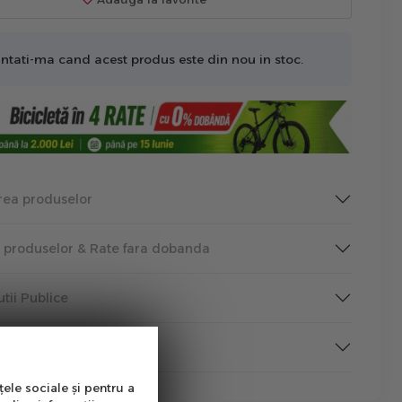
ntati-ma cand acest produs este din nou in stoc.
rea produselor
a produselor & Rate fara dobanda
tutii Publice
rmare
țele sociale și pentru a