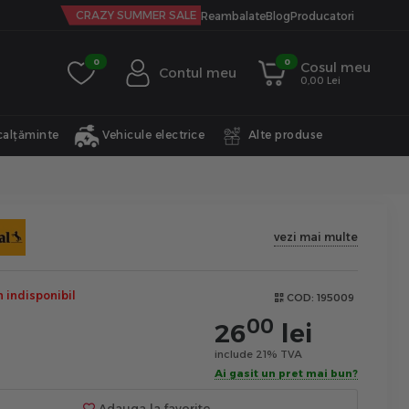
CRAZY SUMMER SALE
Reambalate
Blog
Producatori
0
0
Cosul meu
Contul meu
0,00 Lei
calțăminte
Vehicule electrice
Alte produse
vezi mai multe
indisponibil
COD:
195009
00
26
lei
include 21% TVA
Ai gasit un pret mai bun?
Adauga la favorite