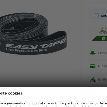
Anu
Livra
Plat
Insti
Info
este cookies
nare Newsletter
 a personaliza conținutul și anunțurile, pentru a oferi funcții de re