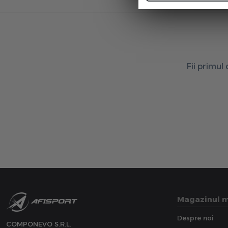
Fii primul
Magazinul 
Despre noi
COMPONEVO S.R.L.