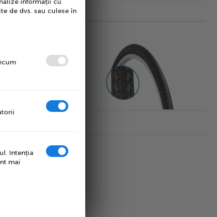
nalize informații cu
ite de dvs. sau culese în
precum
torii
l. Intenţia
unt mai