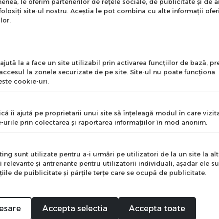
enea, le oferim partenerilor de rețele sociale, de publicitate și de a
onează-te la newsletter
folosiți site-ul nostru. Aceștia le pot combina cu alte informații ofer
ntru a primi cele mai noi
lor.
erte si informații despre
produse!
l
jută la a face un site utilizabil prin activarea funcţiilor de bază, 
 accesul la zonele securizate de pe site. Site-ul nu poate funcţiona
ste cookie-uri.
nume
că îi ajută pe proprietarii unui site să înţeleagă modul în care vizita
-urile prin colectarea şi raportarea informaţiilor în mod anonim.
e
ng sunt utilizate pentru a-i urmări pe utilizatori de la un site la altu
i relevante şi antrenante pentru utilizatorii individuali, aşadar ele s
ile de puiblicitate şi părţile terţe care se ocupă de publicitate.
Mă abonez
esare
Accepta selectia
Accepta toate