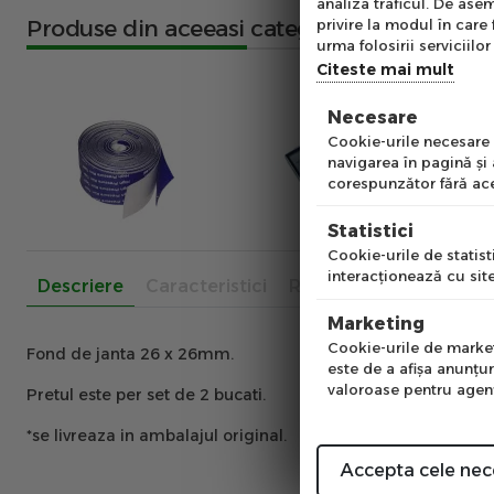
analiza traficul. De asem
Ab
Produse din aceeasi categorie
privire la modul în care 
pe
urma folosirii serviciilor 
of
Citeste mai mult
Necesare
Emai
Cookie-urile necesare a
navigarea în pagină şi
corespunzător fără ace
Pre
Statistici
Cookie-urile de statisti
interacţionează cu site
Descriere
Caracteristici
Recenzii
Num
Marketing
Cookie-urile de marketi
Fond de janta 26 x 26mm.
este de a afişa anunţur
valoroase pentru agenţi
Pretul este per set de 2 bucati.
*se livreaza in ambalajul original.
Accepta cele nec