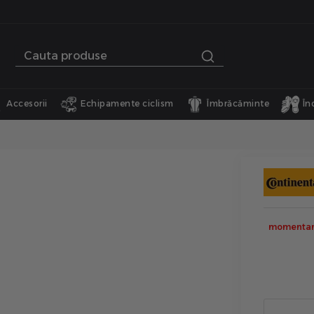
Accesorii
Echipamente ciclism
Îmbrăcăminte
În
momentan 