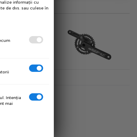
nalize informații cu
ite de dvs. sau culese în
precum
torii
l. Intenţia
unt mai