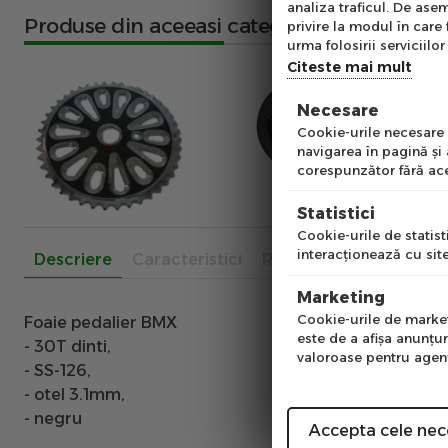
analiza traficul. De asem
Produse din aceeasi categorie
Ab
privire la modul în care 
pe
urma folosirii serviciilor 
of
Citeste mai mult
Necesare
Emai
Cookie-urile necesare a
navigarea în pagină şi
corespunzător fără ace
Pre
Statistici
Cookie-urile de statisti
interacţionează cu site
Descriere
Caracteristici
Recenzii
Num
Marketing
Cookie-urile de marketi
Foaie pedalier BMX
este de a afişa anunţur
- 30T dinti,
valoroase pentru agenţi
- SS-126,
- otel 3.1mm,
- negru
Accepta cele nec