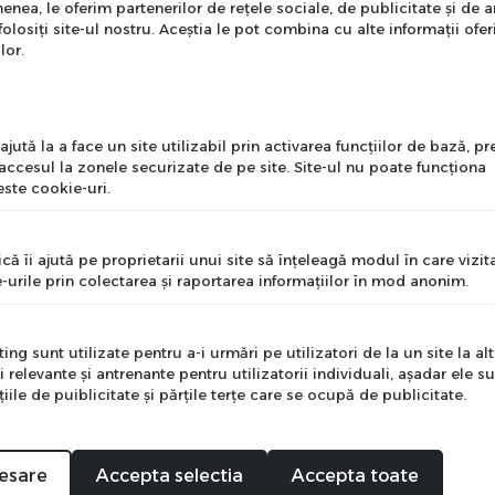
enea, le oferim partenerilor de rețele sociale, de publicitate și de a
onează-te la newsletter
folosiți site-ul nostru. Aceștia le pot combina cu alte informații ofer
ntru a primi cele mai noi
lor.
erte si informații despre
produse!
l
jută la a face un site utilizabil prin activarea funcţiilor de bază, 
 accesul la zonele securizate de pe site. Site-ul nu poate funcţiona
ste cookie-uri.
nume
că îi ajută pe proprietarii unui site să înţeleagă modul în care vizita
-urile prin colectarea şi raportarea informaţiilor în mod anonim.
e
ng sunt utilizate pentru a-i urmări pe utilizatori de la un site la altu
i relevante şi antrenante pentru utilizatorii individuali, aşadar ele s
ile de puiblicitate şi părţile terţe care se ocupă de publicitate.
Mă abonez
esare
Accepta selectia
Accepta toate