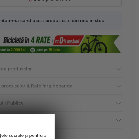
ntati-ma cand acest produs este din nou in stoc.
rea produselor
a produselor & Rate fara dobanda
tutii Publice
rmare
țele sociale și pentru a