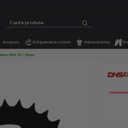
Accesorii
Echipamente ciclism
Îmbrăcăminte
În
dalier BMX 30T, Negru
momentan 