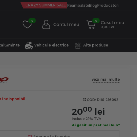
CRAZY SUMMER SALE
Reambalate
Blog
Producatori
0
0
Cosul meu
Contul meu
0,00 Lei
calțăminte
Vehicule electrice
Alte produse
vezi mai multe
indisponibil
COD:
DHS-216092
00
20
lei
include 21% TVA
Ai gasit un pret mai bun?
Adauga la favorite