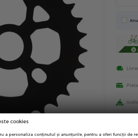
Anu
Livra
Plat
Insti
Info
este cookies
nare Newsletter
 a personaliza conținutul și anunțurile, pentru a oferi funcții de re