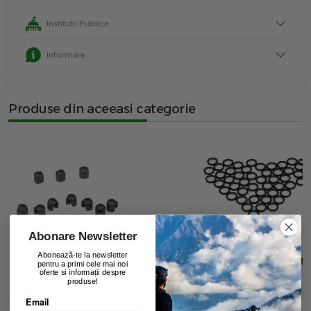
Institutii Publice
Informare
Produse din aceeasi categorie
Abonare Newsletter
Abonează-te la newsletter
Cam Coupling Code/Elixir - Black
Crush Washer - 8 Mm
pentru a primi cele mai noi
00
00
oferte si informații despre
2
lei
2
lei
produse!
Email