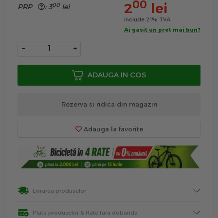
00
2
lei
00
PRP
:
3
lei
include 21% TVA
Ai gasit un pret mai bun?
−
+
ADAUGA IN COS
Rezerva si ridica din magazin
Adauga la favorite
Livrarea produselor
Plata produselor & Rate fara dobanda