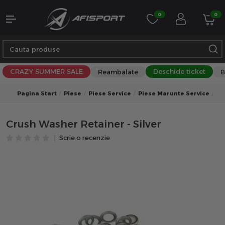
0
0
CRAZY SUMMER SALE
Deschide ticket
Reambalate
B
Pagina Start
Piese
Piese Service
Piese Marunte Service
Cru
Crush Washer Retainer - Silver
Scrie o recenzie