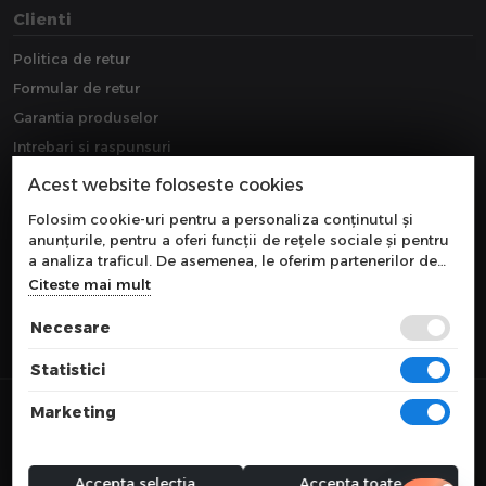
Clienti
Politica de retur
Formular de retur
Garantia produselor
Intrebari si raspunsuri
Downloads
Acest website foloseste cookies
Extragarantie
Folosim cookie-uri pentru a personaliza conținutul și
anunțurile, pentru a oferi funcții de rețele sociale și pentru
a analiza traficul. De asemenea, le oferim partenerilor de
rețele sociale, de publicitate și de analize informații cu
Citeste mai mult
privire la modul în care folosiți site-ul nostru. Aceștia le
pot combina cu alte informații oferite de dvs. sau culese în
Necesare
urma folosirii serviciilor lor.
Statistici
© 2026 COMPONEVO
Marketing
Toate preturile sunt exprimate in lei si includ tva. Ofertele sunt valabile
in limita stocului disponibil.
webdesign by
WEBNAME
Accepta selectia
Accepta toate