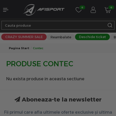
0
0
CRAZY SUMMER SALE
Deschide ticket
Reambalate
B
Pagina Start
Contec
PRODUSE CONTEC
Nu exista produse in aceasta sectiune
Aboneaza-te la newsletter
Fii primul care afla ultimele oferte exclusive și ultima