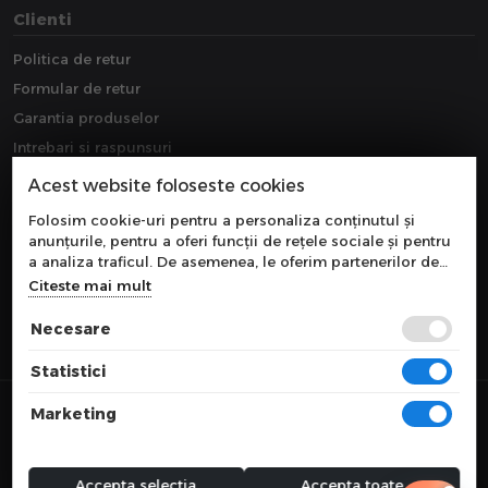
Clienti
Politica de retur
Formular de retur
Garantia produselor
Intrebari si raspunsuri
Downloads
Acest website foloseste cookies
Extragarantie
Folosim cookie-uri pentru a personaliza conținutul și
anunțurile, pentru a oferi funcții de rețele sociale și pentru
a analiza traficul. De asemenea, le oferim partenerilor de
rețele sociale, de publicitate și de analize informații cu
Citeste mai mult
privire la modul în care folosiți site-ul nostru. Aceștia le
pot combina cu alte informații oferite de dvs. sau culese în
Necesare
urma folosirii serviciilor lor.
Statistici
© 2026 COMPONEVO
Marketing
Toate preturile sunt exprimate in lei si includ tva. Ofertele sunt valabile
in limita stocului disponibil.
webdesign by
WEBNAME
Accepta selectia
Accepta toate