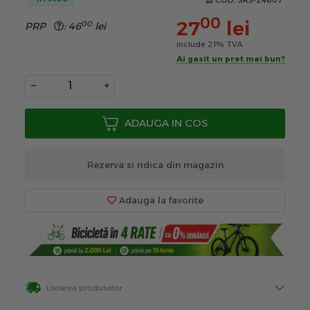
COD:
SRS-24607
00
27
lei
00
PRP
:
46
lei
include 21% TVA
Ai gasit un pret mai bun?
−
+
ADAUGA IN COS
Rezerva si ridica din magazin
Adauga la favorite
Livrarea produselor