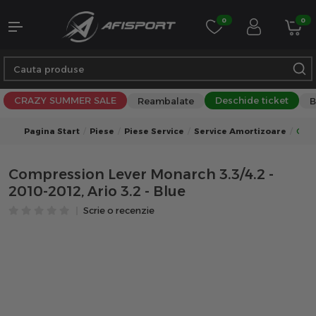
0
0
CRAZY SUMMER SALE
Deschide ticket
Reambalate
B
Pagina Start
Piese
Piese Service
Service Amortizoare
Comp
Compression Lever Monarch 3.3/4.2 -
2010-2012, Ario 3.2 - Blue
Scrie o recenzie