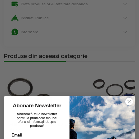
Plata produselor & Rate fara dobanda
Institutii Publice
Informare
Produse din aceeasi categorie
Abonare Newsletter
Abonează-te la newsletter
pentru a primi cele mai noi
oferte si informații despre
Seal Update Kit - 2009-2010 Vivid -
Bar Service Kit - Blac
produse!
00
Black
20
lei
Email
00
12
lei