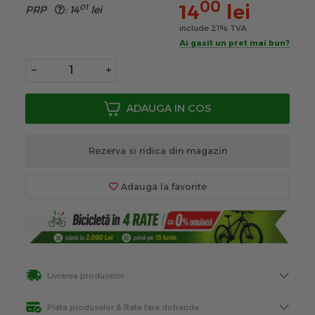
00
14
lei
01
PRP
:
14
lei
include 21% TVA
Ai gasit un pret mai bun?
−
+
ADAUGA IN COS
Rezerva si ridica din magazin
Adauga la favorite
Livrarea produselor
Plata produselor & Rate fara dobanda