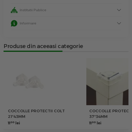
Institutii Publice
Informare
Produse din aceeasi categorie
COCCOLLE PROTECTII COLT
COCCOLLE PROTECTI
21*43MM
37*34MM
00
00
11
lei
11
lei