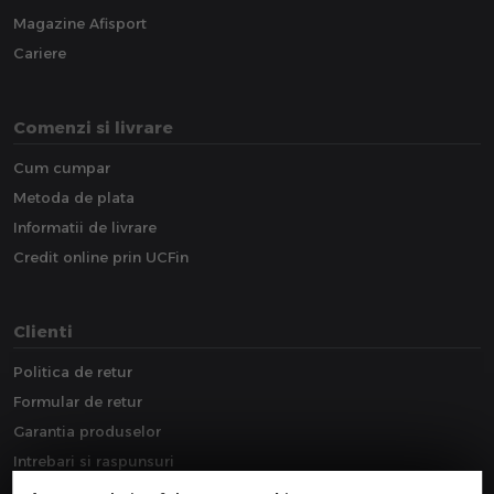
Magazine Afisport
Cariere
Comenzi si livrare
Cum cumpar
Metoda de plata
Informatii de livrare
Credit online prin UCFin
Clienti
Politica de retur
Formular de retur
Garantia produselor
Intrebari si raspunsuri
Downloads