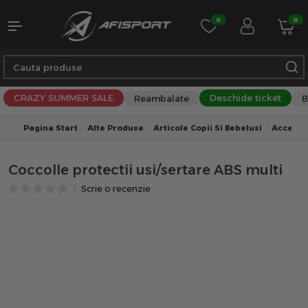
0
0
CRAZY SUMMER SALE
Deschide ticket
Reambalate
B
Pagina Start
Alte Produse
Articole Copii Si Bebelusi
Accesor
Coccolle protectii usi/sertare ABS multi
Scrie o recenzie