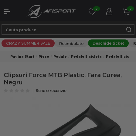
0
0
CRAZY SUMMER SALE
Deschide ticket
Reambalate
B
Pagina Start
Piese
Pedale
Pedale Bicicleta
Pedale Biciclet
Clipsuri Force MTB Plastic, Fara Curea,
Negru
Scrie o recenzie