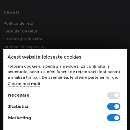
Clienti
Politica de retur
Formular de retur
Garantia produselor
Intrebari si raspunsuri
Downloads
Acest website foloseste cookies
Extragarantie
Folosim cookie-uri pentru a personaliza conținutul și
anunțurile, pentru a oferi funcții de rețele sociale și pentru
a analiza traficul. De asemenea, le oferim partenerilor de
rețele sociale, de publicitate și de analize informații cu
Citeste mai mult
privire la modul în care folosiți site-ul nostru. Aceștia le
pot combina cu alte informații oferite de dvs. sau culese în
Necesare
urma folosirii serviciilor lor.
Statistici
© 2026 COMPONEVO
Marketing
Toate preturile sunt exprimate in lei si includ tva. Ofertele sunt valabile
in limita stocului disponibil.