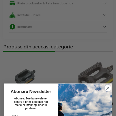
Plata produselor & Rate fara dobanda
Institutii Publice
Informare
Produse din aceeasi categorie
Abonare Newsletter
Abonează-te la newsletter
pentru a primi cele mai noi
Pedale Copii Dhs Fp-627 - Negru
Pedale Plastic Dhs F
oferte si informații despre
00
5
lei
produse!
00
10
lei
Email