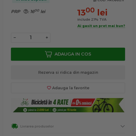
COD:
FRC68211
00
13
lei
00
PRP
:
16
lei
include 21% TVA
Ai gasit un pret mai bun?
−
+
ADAUGA IN COS
Rezerva si ridica din magazin
Adauga la favorite
Livrarea produselor