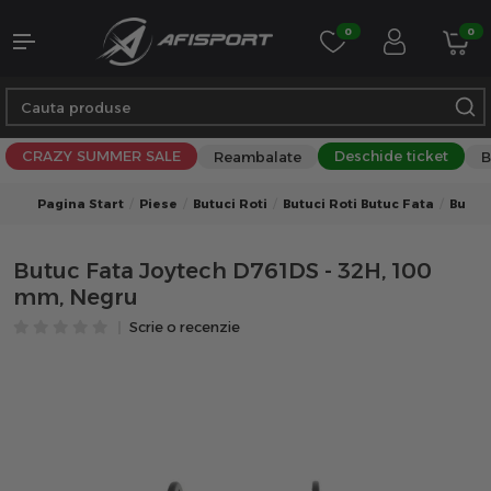
0
0
CRAZY SUMMER SALE
Deschide ticket
Reambalate
B
Pagina Start
Piese
Butuci Roti
Butuci Roti Butuc Fata
Butuc
Butuc Fata Joytech D761DS - 32H, 100
mm, Negru
Scrie o recenzie