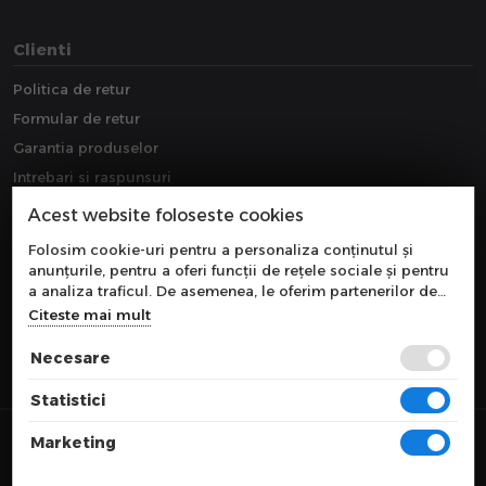
Clienti
Politica de retur
Formular de retur
Garantia produselor
Intrebari si raspunsuri
Downloads
Acest website foloseste cookies
Extragarantie
Folosim cookie-uri pentru a personaliza conținutul și
anunțurile, pentru a oferi funcții de rețele sociale și pentru
a analiza traficul. De asemenea, le oferim partenerilor de
rețele sociale, de publicitate și de analize informații cu
Citeste mai mult
privire la modul în care folosiți site-ul nostru. Aceștia le
pot combina cu alte informații oferite de dvs. sau culese în
Necesare
urma folosirii serviciilor lor.
Statistici
© 2026 COMPONEVO
Marketing
Toate preturile sunt exprimate in lei si includ tva. Ofertele sunt valabile
in limita stocului disponibil.