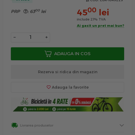
COD:
EUR-1049229
00
45
lei
00
PRP
:
63
lei
include 21% TVA
Ai gasit un pret mai bun?
−
+
ADAUGA IN COS
Rezerva si ridica din magazin
Adauga la favorite
Livrarea produselor