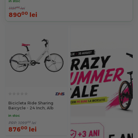
in stoc
00
1191
lei
00
890
lei
Bicicleta Ride Sharing
Baicycle - 24 Inch, Alb
in stoc
00
PRP:
1099
lei
00
876
lei