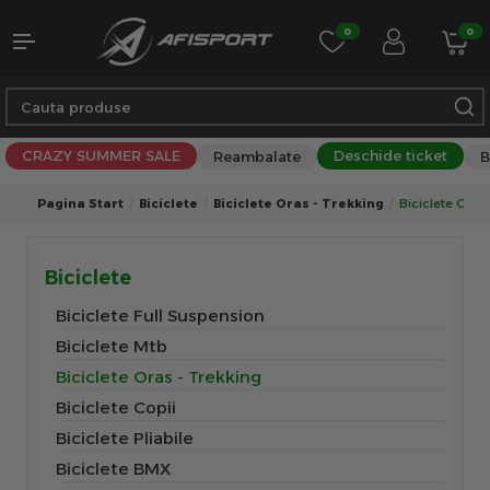
0
0
CRAZY SUMMER SALE
Deschide ticket
Reambalate
B
Pagina Start
Biciclete
Biciclete Oras - Trekking
Biciclete Oras 
Biciclete
Biciclete Full Suspension
Biciclete Mtb
Biciclete Oras - Trekking
Biciclete Copii
Biciclete Pliabile
Biciclete BMX