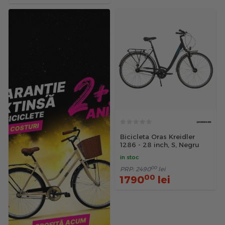
Bicicleta Oras Kreidler
1286 - 28 inch, S, Negru
in stoc
00
PRP:
2490
lei
00
1790
lei