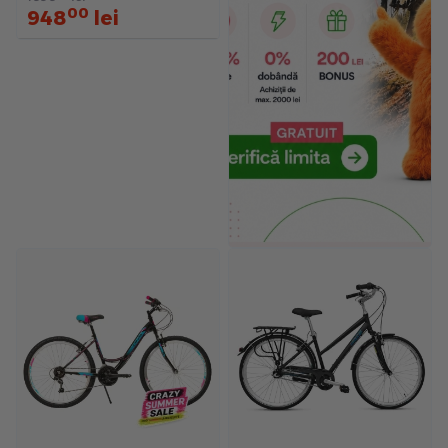
00
948
lei