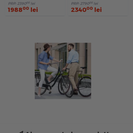
00
00
PRP:
2390
lei
PRP:
2790
lei
00
00
1988
lei
2340
lei