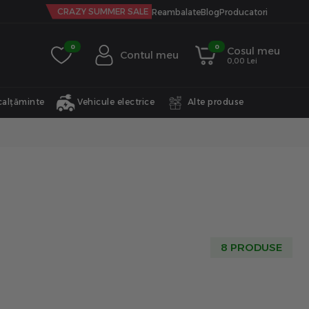
CRAZY SUMMER SALE
Reambalate
Blog
Producatori
0
0
Cosul meu
Contul meu
0,00 Lei
calțăminte
Vehicule electrice
Alte produse
8 PRODUSE