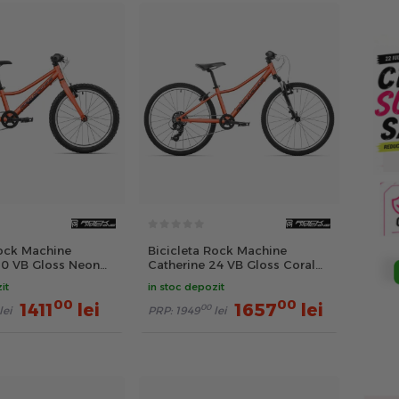
Rock Machine
Bicicleta Rock Machine
20 VB Gloss Neon
Catherine 24 VB Gloss Coral
l Red
Red
it
in stoc depozit
00
00
1411
lei
1657
lei
00
lei
PRP:
1949
lei