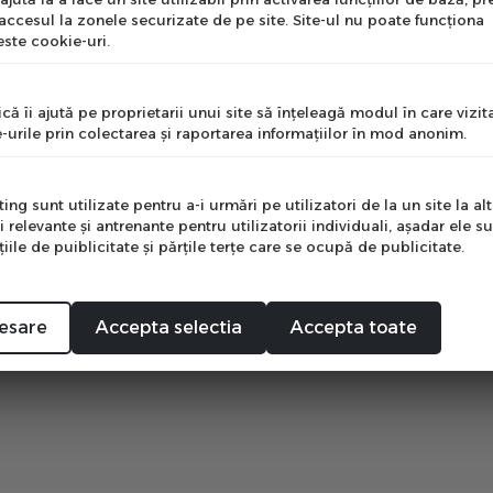
 accesul la zonele securizate de pe site. Site-ul nu poate funcţiona
ste cookie-uri.
nume
că îi ajută pe proprietarii unui site să înţeleagă modul în care vizita
-urile prin colectarea şi raportarea informaţiilor în mod anonim.
e
ng sunt utilizate pentru a-i urmări pe utilizatori de la un site la altu
i relevante şi antrenante pentru utilizatorii individuali, aşadar ele s
ock Machine Riff Jr
Bicicleta Rock Machine Riff Jr
ile de puiblicitate şi părţile terţe care se ocupă de publicitate.
Mă abonez
s Limerock Grey
24 24 Gloss Fire Red
it
in stoc depozit
00
00
1912
lei
2249
lei
lei
esare
Accepta selectia
Accepta toate