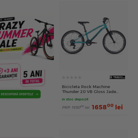
Bicicleta Rock Machine
Thunder 20 VB Gloss Jade
Blue
in stoc depozit
00
1658
lei
00
PRP:
1950
lei