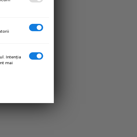
torii
l. Intenţia
unt mai