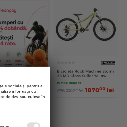
Bicicleta Rock Machine Storm
24 MD Gloss Sulfor Yellow
in stoc depozit
țele sociale și pentru a
00
1870
lei
00
PRP:
2200
lei
nalize informații cu
ite de dvs. sau culese în
precum