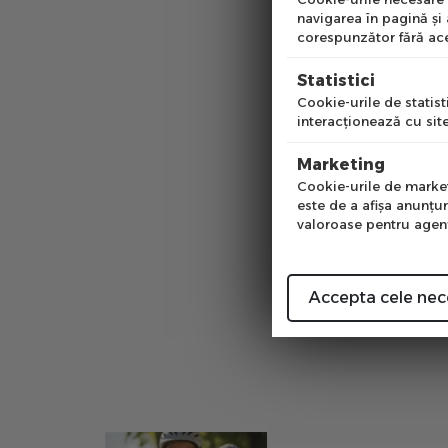
navigarea în pagină şi
corespunzător fără ace
Pre
Statistici
Cookie-urile de statisti
interacţionează cu site
Num
Marketing
Cookie-urile de marketi
este de a afişa anunţur
Bicicleta R
valoroase pentru agenţi
24 24 Glos
in stoc depoz
00
PRP:
2249
Accepta cele nec