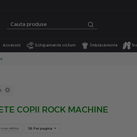
Accesorii
Echipamente ciclism
Îmbrăcăminte
În
ne
1
LETE COPII ROCK MACHINE
36 Per pagina
e mai ieftine