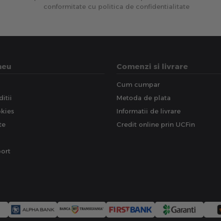
conformitate cu politica de confidentialitate
meu
Comenzi si livrare
Cum cumpar
itii
Metoda de plata
okies
Informatii de livrare
te
Credit online prin UCFin
ort