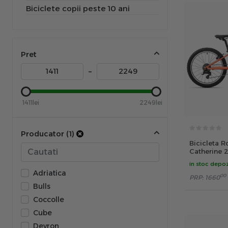
Biciclete copii peste 10 ani
Pret
–
1411lei
2249lei
Producator (1)
Bicicleta 
Catherine 
Gloss Cora
in stoc depoz
Adriatica
00
PRP:
1660
Bulls
Coccolle
Cube
Devron