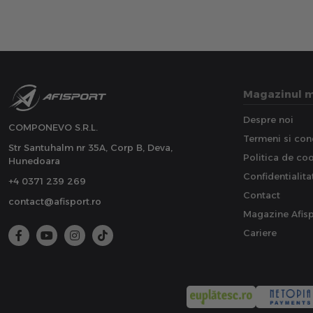
Magazinul 
Despre noi
COMPONEVO S.R.L.
Termeni si cond
Str Santuhalm nr 35A, Corp B, Deva,
Politica de co
Hunedoara
Confidentialita
+4 0371 239 269
Contact
contact@afisport.ro
Magazine Afisp
Cariere