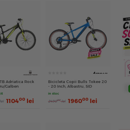
MTB Adriatica Rock
Bicicleta Copii Bulls Tokee 20
ru/Galben
- 20 Inch, Albastru, SID
it
in stoc
00
00
1104
lei
1960
lei
00
lei
2490
lei