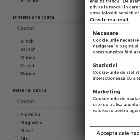
6 - 8 ani
analiza traficul. De asem
Negru/Galben
Ab
privire la modul în care 
7 - 11 ani
pe
urma folosirii serviciilor 
Negru/Portocaliu
10 - 12 ani
Dimensiune roata
of
Citeste mai mult
Negru/Verde
Portocaliu
Necesare
Emai
Portocaliu/Negru
Cookie-urile necesare a
8 inch
navigarea în pagină şi
Portocaliu/Turcoaz
10 inch
corespunzător fără ace
Rosu
12 inch
Pre
Rosu/Alb
Statistici
14 inch
Rosu/Negru
Cookie-urile de statisti
16 inch
interacţionează cu site
Roz
18 inch
Num
Roz/Albastru
20 inch
Material cadru
Marketing
Roz/Violet
24 inch
Cookie-urile de marketi
Turcoaz
este de a afişa anunţur
valoroase pentru agenţi
Verde
Aluminiu
Verde/Alb
Magneziu
Verde/Negru
Metal
Accepta cele nec
Verde/Portocaliu
Otel