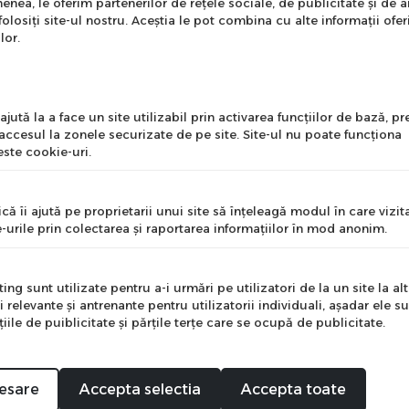
enea, le oferim partenerilor de rețele sociale, de publicitate și de a
onează-te la newsletter
folosiți site-ul nostru. Aceștia le pot combina cu alte informații ofer
ntru a primi cele mai noi
lor.
erte si informații despre
produse!
l
jută la a face un site utilizabil prin activarea funcţiilor de bază, 
 accesul la zonele securizate de pe site. Site-ul nu poate funcţiona
ste cookie-uri.
nume
că îi ajută pe proprietarii unui site să înţeleagă modul în care vizita
-urile prin colectarea şi raportarea informaţiilor în mod anonim.
e
ng sunt utilizate pentru a-i urmări pe utilizatori de la un site la altu
i relevante şi antrenante pentru utilizatorii individuali, aşadar ele s
ile de puiblicitate şi părţile terţe care se ocupă de publicitate.
Mă abonez
esare
Accepta selectia
Accepta toate