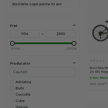
Biciclete copii peste 10 ani
Pret
–
1104lei
2850lei
Producator
Bicicleta 
24 18V Neg
in stoc depoz
Adriatica
00
PRP:
1299
Bulls
Coccolle
Cube
Devron