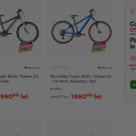
opii Bulls Tokee 20
Bicicleta Copii Bulls Tokee 24
iolet
- 24 Inch, Albastru, SID
in stoc
00
00
1960
lei
1960
lei
00
2490
lei