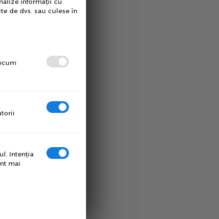
nalize informații cu
ite de dvs. sau culese în
precum
torii
l. Intenţia
unt mai