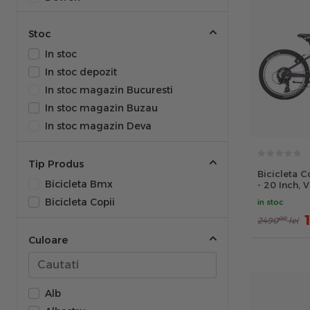
DHS
Pegas
Stoc
Polar
In stoc
Polisport
In stoc depozit
prophete
In stoc magazin Bucuresti
QPlay
In stoc magazin Buzau
Raymon
In stoc magazin Deva
Rock Machine
Royal Baby
Tip Produs
Bicicleta C
Superior
Bicicleta Bmx
- 20 Inch, V
Bicicleta Copii
in stoc
00
2490
lei
Culoare
Alb