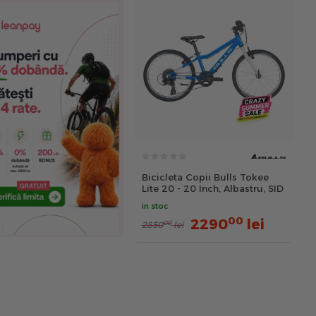
Bicicleta Copii Bulls Tokee
Lite 20 - 20 Inch, Albastru, SID
in stoc
00
2290
lei
00
2850
lei