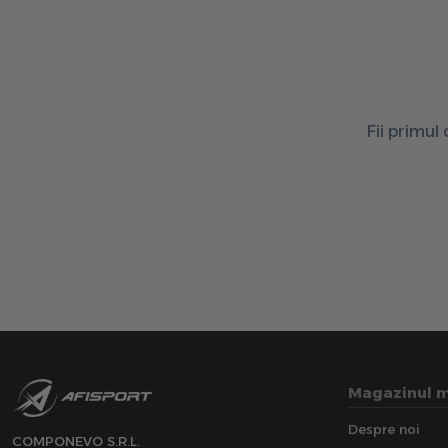
Fii primul
Magazinul 
Despre noi
COMPONEVO S.R.L.