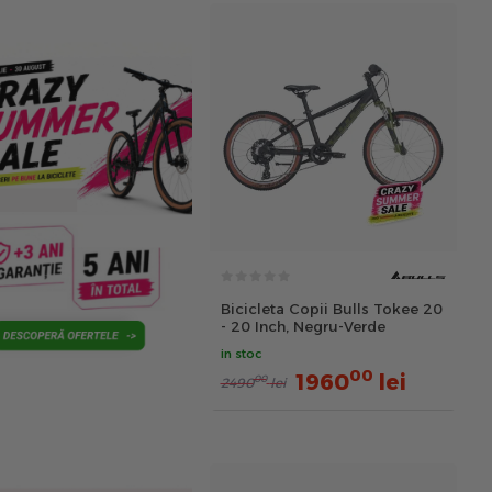
Bicicleta Copii Bulls Tokee 20
- 20 Inch, Negru-Verde
in stoc
00
1960
lei
00
2490
lei