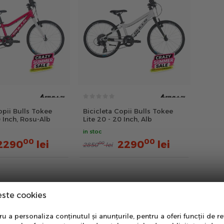
opii Bulls Tokee
Bicicleta Copii Bulls Tokee
0 Inch, Rosu-Alb
Lite 20 - 20 Inch, Alb
in stoc
00
00
2290
lei
2290
lei
00
2850
lei
este cookies
nare Newsletter
 a personaliza conținutul și anunțurile, pentru a oferi funcții de re