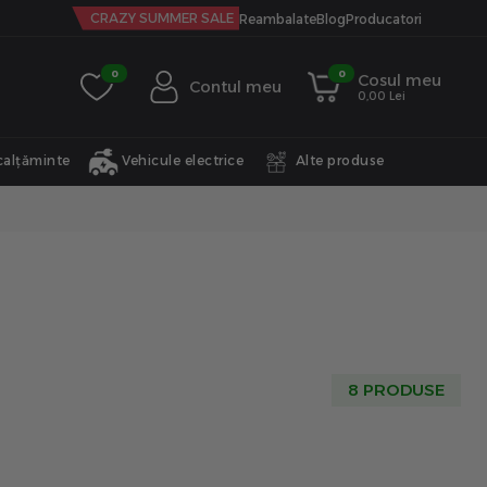
CRAZY SUMMER SALE
Reambalate
Blog
Producatori
0
0
Cosul meu
Contul meu
0,00 Lei
calțăminte
Vehicule electrice
Alte produse
8 PRODUSE