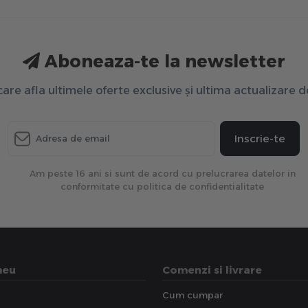
Aboneaza-te la newsletter
 care afla ultimele oferte exclusive și ultima actualizare 
Inscrie-te
Am peste 16 ani si sunt de acord cu prelucrarea datelor in
conformitate cu politica de confidentialitate
meu
Comenzi si livrare
Cum cumpar