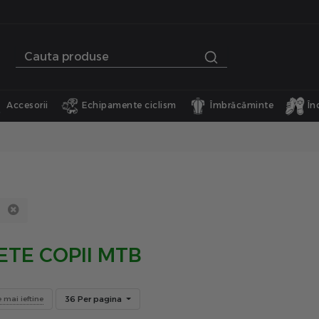
Accesorii
Echipamente ciclism
Îmbrăcăminte
În
ETE COPII MTB
36 Per pagina
e mai ieftine