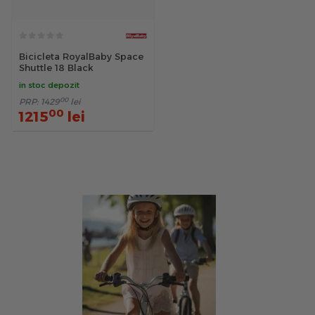
Bicicleta RoyalBaby Space
Shuttle 18 Black
in stoc depozit
00
PRP:
1429
lei
00
1215
lei