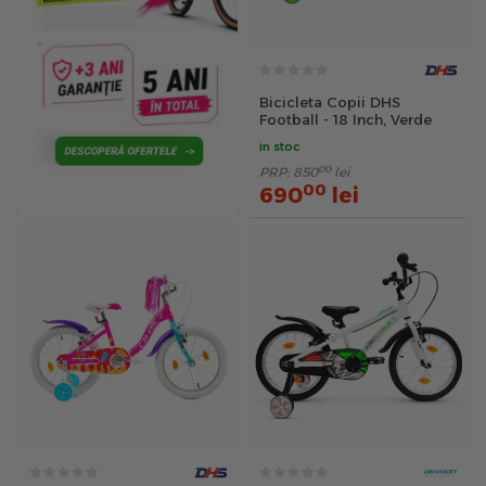
Bicicleta Copii DHS
Football - 18 Inch, Verde
in stoc
00
PRP:
850
lei
00
690
lei