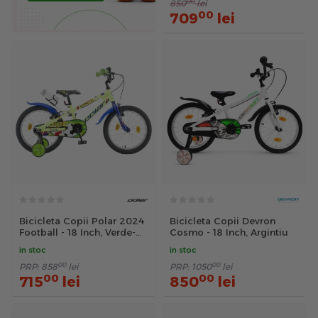
00
850
lei
00
709
lei
Bicicleta Copii Polar 2024
Bicicleta Copii Devron
Football - 18 Inch, Verde-
Cosmo - 18 Inch, Argintiu
Albastru
in stoc
in stoc
00
00
PRP:
858
lei
PRP:
1050
lei
00
00
715
lei
850
lei