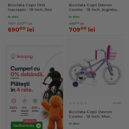
Bicicleta Copii DHS
Bicicleta Copii Devron
Icecream - 18 Inch, Roz
Cosmo - 18 Inch, Argintiu,
Reambalat
in stoc
in stoc
00
00
PRP:
850
lei
850
lei
00
00
690
lei
709
lei
Bicicleta Copii Devron
Cosmo - 18 Inch, Mov,
Reambalat
in stoc