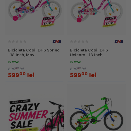
Bicicleta Copii DHS Spring
Bicicleta Copii DHS
- 18 Inch, Mov
Unicorn - 18 Inch,
Roz/Albastru
in stoc
in stoc
00
00
690
lei
690
lei
00
00
599
lei
599
lei