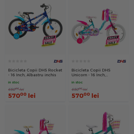
Bicicleta Copii DHS Rocket
Bicicleta Copii DHS
- 16 Inch, Albastru inchis
Unicorn - 16 Inch,
Albastru/Roz
in stoc
in stoc
00
00
650
lei
650
lei
00
00
570
lei
570
lei