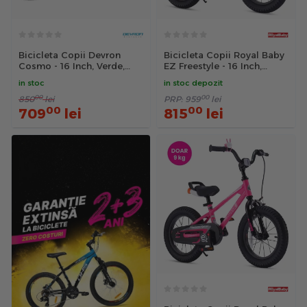
Bicicleta Copii Devron
Bicicleta Copii Royal Baby
Cosmo - 16 Inch, Verde,
EZ Freestyle - 16 Inch,
Reambalat
Galben
in stoc
in stoc depozit
00
00
850
lei
PRP:
959
lei
00
00
709
lei
815
lei