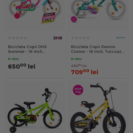
Bicicleta Copii DHS
Bicicleta Copii Devron
Summer - 16 Inch,
Cosmo - 16 Inch, Turcoaz,
Roz/Albastru
Reambalat
in stoc
in stoc
00
650
lei
00
850
lei
00
709
lei