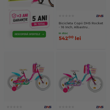
Bicicleta Copii DHS Rocket
- 16 Inch, Albastru
Reambalat
in stoc
00
542
lei