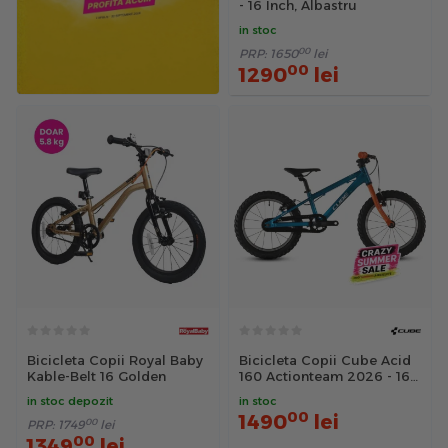
- 16 Inch, Albastru
in stoc
00
PRP:
1650
lei
00
1290
lei
Bicicleta Copii Royal Baby
Bicicleta Copii Cube Acid
Kable-Belt 16 Golden
160 Actionteam 2026 - 16
inch, Albastru-Portocaliu
in stoc depozit
in stoc
00
1490
lei
00
PRP:
1749
lei
00
1349
lei