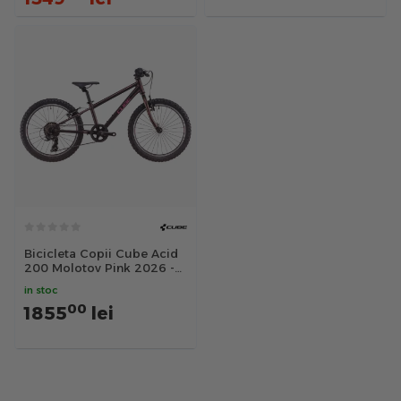
Bicicleta Copii Cube Acid
200 Molotov Pink 2026 -
16 inch, Violet-Roz
in stoc
00
1855
lei