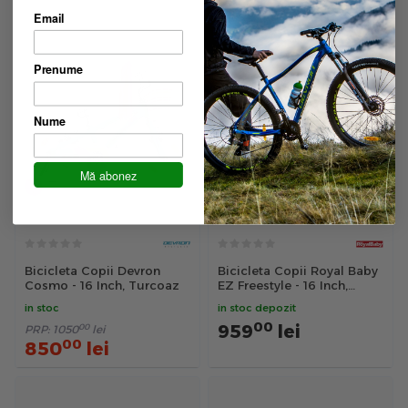
00
850
lei
Email
Prenume
Nume
Mă abonez
Bicicleta Copii Devron
Bicicleta Copii Royal Baby
Cosmo - 16 Inch, Turcoaz
EZ Freestyle - 16 Inch,
Albastru
in stoc
in stoc depozit
00
959
lei
00
PRP:
1050
lei
00
850
lei