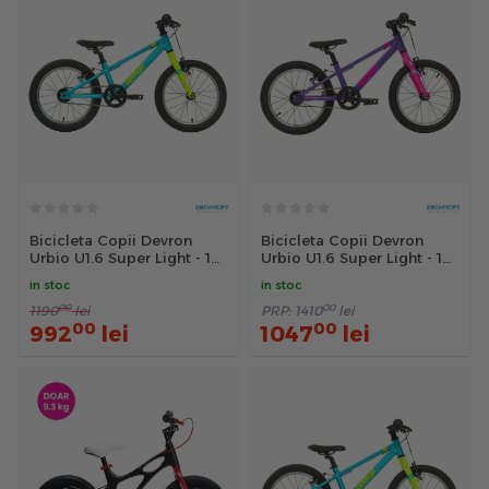
Bicicleta Copii Devron
Bicicleta Copii Devron
Urbio U1.6 Super Light - 16
Urbio U1.6 Super Light - 16
Inch, Albastru-Verde
Inch, Mov-Roz
in stoc
in stoc
Reambalat
00
00
1190
lei
PRP:
1410
lei
00
00
992
lei
1047
lei