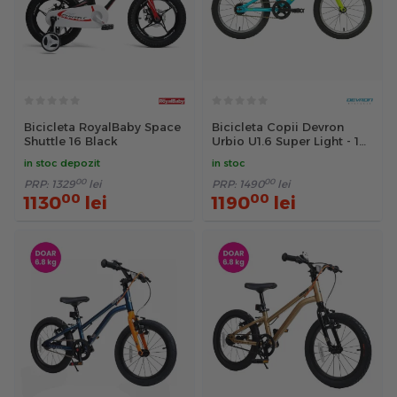
Bicicleta RoyalBaby Space
Bicicleta Copii Devron
Shuttle 16 Black
Urbio U1.6 Super Light - 16
Inch, Albastru-Verde
in stoc depozit
in stoc
00
00
PRP:
1329
lei
PRP:
1490
lei
00
00
1130
lei
1190
lei