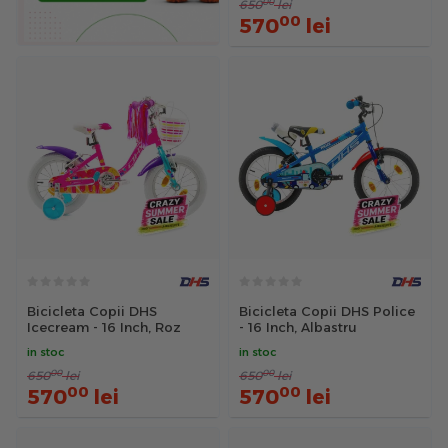
00
650
lei
00
570
lei
Bicicleta Copii DHS
Bicicleta Copii DHS Police
Icecream - 16 Inch, Roz
- 16 Inch, Albastru
in stoc
in stoc
00
00
650
lei
650
lei
00
00
570
lei
570
lei