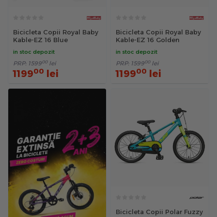
Bicicleta Copii Royal Baby
Bicicleta Copii Royal Baby
Kable-EZ 16 Blue
Kable-EZ 16 Golden
in stoc depozit
in stoc depozit
00
00
PRP:
1599
lei
PRP:
1599
lei
00
00
1199
lei
1199
lei
Bicicleta Copii Polar Fuzzy