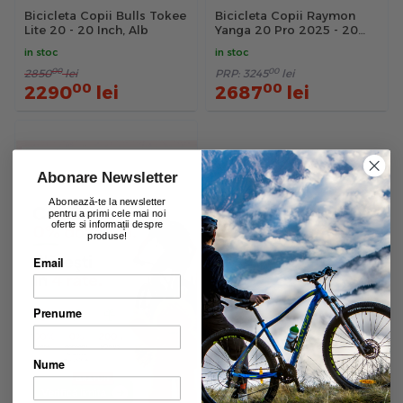
Bicicleta Copii Bulls Tokee
Bicicleta Copii Raymon
Lite 20 - 20 Inch, Alb
Yanga 20 Pro 2025 - 20
Inch, Gri - Altus
in stoc
in stoc
00
00
2850
lei
PRP:
3245
lei
00
00
2290
lei
2687
lei
Abonare Newsletter
Abonează-te la newsletter
pentru a primi cele mai noi
oferte si informații despre
produse!
Email
Prenume
Nume