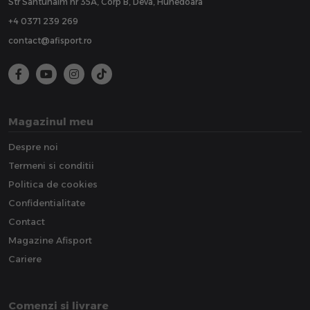
Str Santuhalm nr 35A, Corp B, Deva, Hunedoara
+4 0371 239 269
contact@afisport.ro
Magazinul meu
Despre noi
Termeni si conditii
Politica de cookies
Confidentialitate
Contact
Magazine Afisport
Cariere
Comenzi si livrare