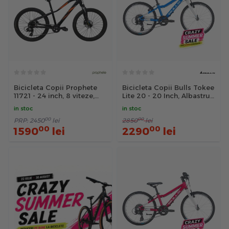
Bicicleta Copii Prophete
Bicicleta Copii Bulls Tokee
11721 - 24 inch, 8 viteze,
Lite 20 - 20 Inch, Albastru,
Negru-Portocaliu
SID
in stoc
in stoc
00
00
PRP:
2450
lei
2850
lei
00
00
1590
lei
2290
lei