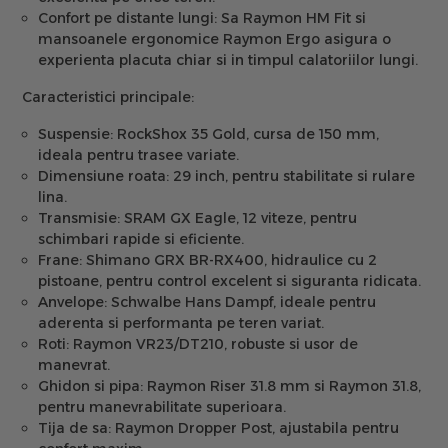
Confort pe distante lungi:
Sa Raymon HM Fit si
mansoanele ergonomice Raymon Ergo asigura o
experienta placuta chiar si in timpul calatoriilor lungi.
Caracteristici principale:
Suspensie:
RockShox 35 Gold, cursa de 150 mm,
ideala pentru trasee variate.
Dimensiune roata:
29 inch, pentru stabilitate si rulare
lina.
Transmisie:
SRAM GX Eagle, 12 viteze, pentru
schimbari rapide si eficiente.
Frane:
Shimano GRX BR-RX400, hidraulice cu 2
pistoane, pentru control excelent si siguranta ridicata.
Anvelope:
Schwalbe Hans Dampf, ideale pentru
aderenta si performanta pe teren variat.
Roti:
Raymon VR23/DT210, robuste si usor de
manevrat.
Ghidon si pipa:
Raymon Riser 31.8 mm si Raymon 31.8,
pentru manevrabilitate superioara.
Tija de sa:
Raymon Dropper Post, ajustabila pentru