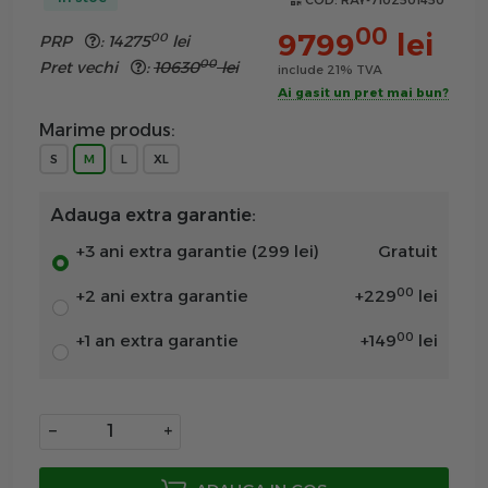
COD:
RAY-7102501450
00
9799
lei
00
PRP
:
14275
lei
00
Pret vechi
:
10630
lei
include 21% TVA
Ai gasit un pret mai bun?
Marime produs:
S
M
L
XL
Adauga extra garantie:
+3 ani extra garantie (299 lei)
Gratuit
00
+2 ani extra garantie
+
229
lei
00
+1 an extra garantie
+
149
lei
−
+