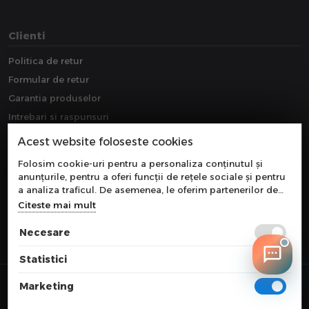
Clienti
Politica de retur
Formular de retur
Garantia produselor
Intrebari si raspunsuri
Downloads
Acest website foloseste cookies
Extragarantie
Folosim cookie-uri pentru a personaliza conținutul și
anunțurile, pentru a oferi funcții de rețele sociale și pentru
a analiza traficul. De asemenea, le oferim partenerilor de
rețele sociale, de publicitate și de analize informații cu
Citeste mai mult
privire la modul în care folosiți site-ul nostru. Aceștia le
pot combina cu alte informații oferite de dvs. sau culese în
Necesare
urma folosirii serviciilor lor.
Statistici
© 2026 COMPONEVO
Marketing
Toate preturile sunt exprimate in lei si includ tva. Ofertele sunt valabile