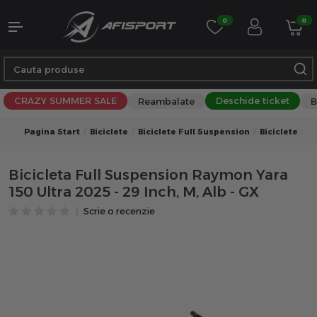
0
0
CRAZY SUMMER SALE
Deschide ticket
Reambalate
B
Pagina Start
Biciclete
Biciclete Full Suspension
Biciclete Fu
Bicicleta Full Suspension Raymon Yara
150 Ultra 2025 - 29 Inch, M, Alb - GX
Scrie o recenzie