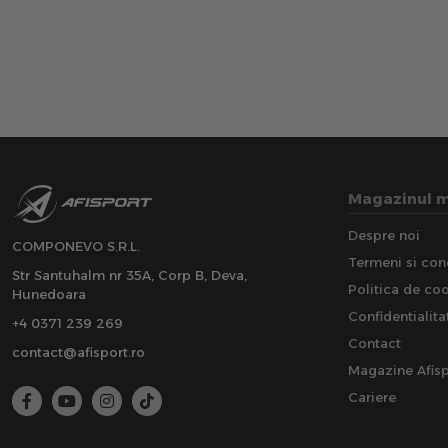
Magazinul 
Despre noi
COMPONEVO S.R.L.
Termeni si cond
Str Santuhalm nr 35A, Corp B, Deva,
Politica de co
Hunedoara
Confidentialita
+4 0371 239 269
Contact
contact@afisport.ro
Magazine Afisp
Cariere