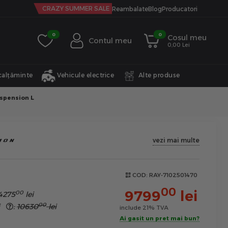
CRAZY SUMMER SALE
Reambalate
Blog
Producatori
0
0
Cosul meu
Contul meu
0,00 Lei
calțăminte
Vehicule electrice
Alte produse
uspension L
vezi mai multe
COD:
RAY-7102501470
00
9799
lei
00
4275
lei
00
hi
:
10630
lei
include 21% TVA
Ai gasit un pret mai bun?