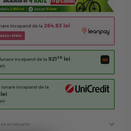
264,83 lei
unare incepand de la
eaza ratele
38
921
lei
 lunare incepand de la
lii
 lunare incepand de la
lei
lii
rea produselor