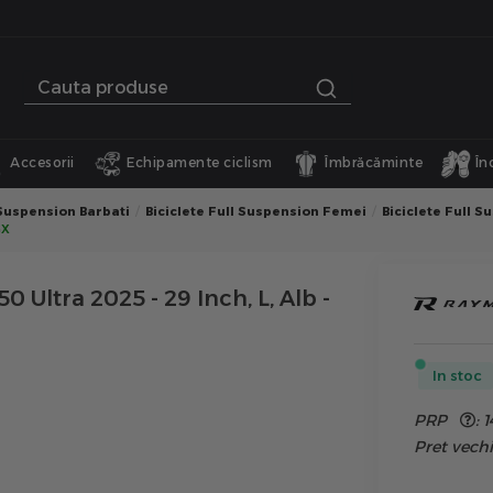
Accesorii
Echipamente ciclism
Îmbrăcăminte
În
 Suspension Barbati
Biciclete Full Suspension Femei
Biciclete Full S
GX
 Ultra 2025 - 29 Inch, L, Alb -
In stoc
PRP
:
1
Pret vec