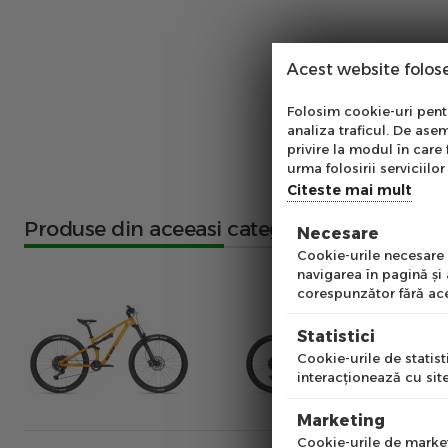
Acest website folos
Abo
Folosim cookie-uri pentru
analiza traficul. De asem
Ab
privire la modul în care 
pe
urma folosirii serviciilor 
of
Citeste mai mult
Produse din aceeasi categorie
Necesare
Emai
Cookie-urile necesare a
navigarea în pagină şi
corespunzător fără ace
Pre
Statistici
Cookie-urile de statisti
interacţionează cu site
Num
Marketing
Cookie-urile de marketi