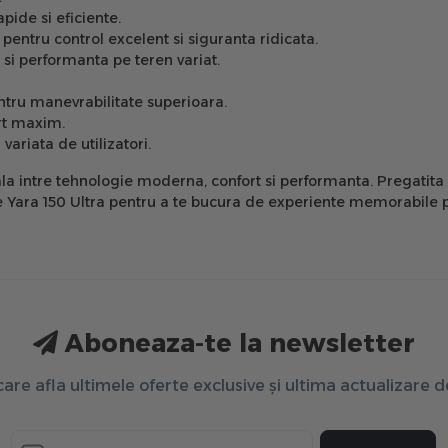
pide si eficiente.
ntru control excelent si siguranta ridicata.
i performanta pe teren variat.
tru manevrabilitate superioara.
rt maxim.
ariata de utilizatori.
a intre tehnologie moderna, confort si performanta. Pregatita pe
lege Yara 150 Ultra pentru a te bucura de experiente memorabile
Aboneaza-te la newsletter
 care afla ultimele oferte exclusive și ultima actualizare 