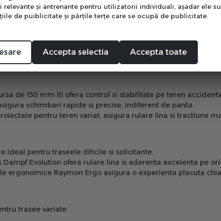
i relevante şi antrenante pentru utilizatorii individuali, aşadar ele s
ile de puiblicitate şi părţile terţe care se ocupă de publicitate.
Mă abonez
ct pentru exploratorii pasionati de trasee montane. Cu un cadru
ormanta superioara si confort in orice situatie. Proiectata atat
esare
Accepta selectia
Accepta toate
ransforma fiecare aventura intr-o experienta memorabila.
a de 150 mm iti ofera control si stabilitate pe teren accidenta
igura schimbari rapide si precise, indiferent de panta.
ectate pentru teren variat, asigura rulare lina si tractiune m
 ideal pentru traseele dificile si solicitante.
ampf Evolution ofera rulare lina si aderenta excelenta pe ori
ergonomice Raymon Ergo asigura o experienta placuta chiar si 
tru trasee variate.
.