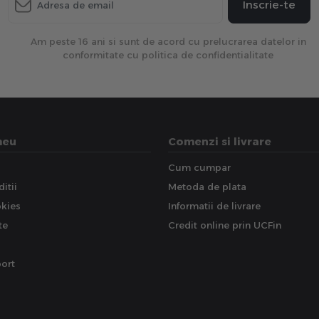
Inscrie-te
Am peste 16 ani si sunt de acord cu prelucrarea datelor in
conformitate cu politica de confidentialitate
meu
Comenzi si livrare
Cum cumpar
itii
Metoda de plata
okies
Informatii de livrare
te
Credit online prin UCFin
ort