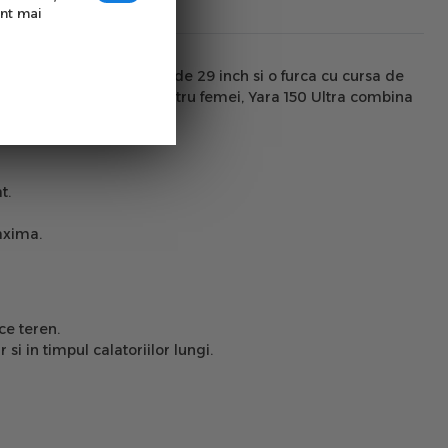
unt mai
 din aluminiu, roti mari de 29 inch si o furca cu cursa de
 pentru barbati, cat si pentru femei, Yara 150 Ultra combina
t.
axima.
ce teren.
in timpul calatoriilor lungi.