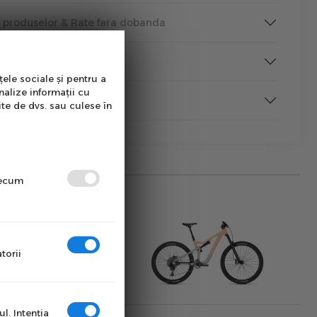
a produselor & Rate fara dobanda
tutii Publice
țele sociale și pentru a
nalize informații cu
rmare
ite de dvs. sau culese în
precum
torii
l. Intenţia