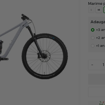
Marime p
S
M
Adauga 
+3 an
+2 a
+1 a
−