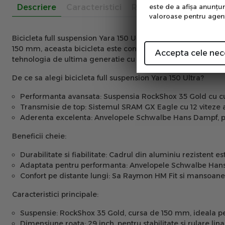
este de a afişa anunţur
Descriere
Caracteristici
Recenzii
valoroase pentru agenţi
Bicicleta full suspension Yara 150 Ultra
este partenerul perfe
150 mm, aceasta bicicleta este conceputa pentru a oferi perf
Accepta cele nec
tehnologia de ultima generatie cu durabilitatea pentru a t
De ce sa alegi bicicleta full suspension Yara 150 Ultra?
Performanta avansata:
Suspensia RockShox 35 Gold cu curs
Transmisie de top:
Sistemul SRAM GX Eagle cu 12 viteze as
Aderenta excelenta:
Anvelopele Schwalbe Hans Dampf, proi
Beneficii cheie:
Durabilitate si fiabilitate:
Cadrul din aluminiu rezistent este
Adaptata pentru performanta:
Anvelopele Schwalbe Hans D
Confort pe distante lungi:
Sa Raymon HM Fit si mansoanele 
Caracteristici principale:
Suspensie:
RockShox 35 Gold, cursa de 150 mm, ideala pen
Dimensiune roata:
29 inch, pentru stabilitate si rulare lina