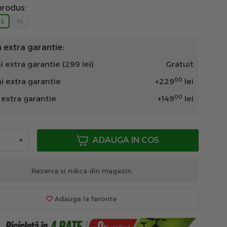
rodus:
L
XL
extra garantie:
i extra garantie (299 lei)
Gratuit
00
ni extra garantie
+
229
lei
00
n extra garantie
+
149
lei
+
ADAUGA IN COS
Rezerva si ridica din magazin
Adauga la favorite