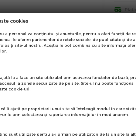
Plat
este cookies
Insti
nare Newsletter
 a personaliza conținutul și anunțurile, pentru a oferi funcții de re
enea, le oferim partenerilor de rețele sociale, de publicitate și de a
Info
onează-te la newsletter
folosiți site-ul nostru. Aceștia le pot combina cu alte informații ofer
ntru a primi cele mai noi
lor.
erte si informații despre
produse!
l
jută la a face un site utilizabil prin activarea funcţiilor de bază, 
 accesul la zonele securizate de pe site. Site-ul nu poate funcţiona
ste cookie-uri.
nume
că îi ajută pe proprietarii unui site să înţeleagă modul în care vizita
-urile prin colectarea şi raportarea informaţiilor în mod anonim.
e
ng sunt utilizate pentru a-i urmări pe utilizatori de la un site la altu