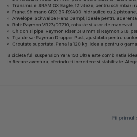
Transmisie:
SRAM GX Eagle, 12 viteze, pentru schimbari ra
Frane:
Shimano GRX BR-RX400, hidraulice cu 2 pistoane, pe
Anvelope:
Schwalbe Hans Dampf, ideale pentru aderenta s
Roti:
Raymon VR23/DT210, robuste si usor de manevrat.
Ghidon si pipa:
Raymon Riser 31.8 mm si Raymon 31.8, pen
Tija de sa:
Raymon Dropper Post, ajustabila pentru confo
Greutate suportata:
Pana la 120 kg, ideala pentru o gama v
Bicicleta full suspension Yara 150 Ultra
este combinatia ideal
in fiecare aventura, oferindu-ti incredere si stabilitate. A
Fii primul