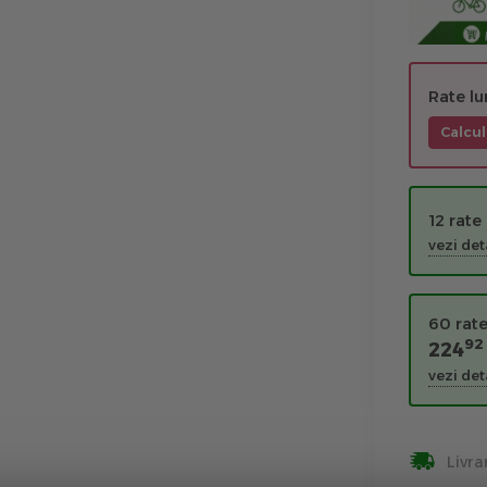
Rate l
Calcul
12 rate
vezi deta
60 rate
92
224
vezi deta
Livra