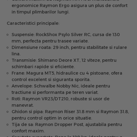
ergonomice Raymon Ergo asigura un plus de confort
in timpul plimbarilor lungi.
Caracteristici principale:
Suspensie:
RockShox Psylo Silver RC, cursa de 130
mm, perfecta pentru trasee variate.
Dimensiune roata:
29 inch, pentru stabilitate si rulare
lina.
Transmisie:
Shimano Deore XT, 12 viteze, pentru
schimbari rapide si eficiente.
Frane:
Magura MT5, hidraulice cu 4 pistoane, ofera
control excelent si siguranta sporita.
Anvelope:
Schwalbe Nobby Nic, ideale pentru
tractiune si performanta pe teren variat.
Roti:
Raymon VR23/DT210, robuste si usor de
manevrat.
Ghidon si pipa:
Raymon Riser 31.8 mm si Raymon 31.8,
pentru control optim in orice situatie.
Tija de sa:
Raymon Dropper Post, ajustabila pentru
confort maxim.