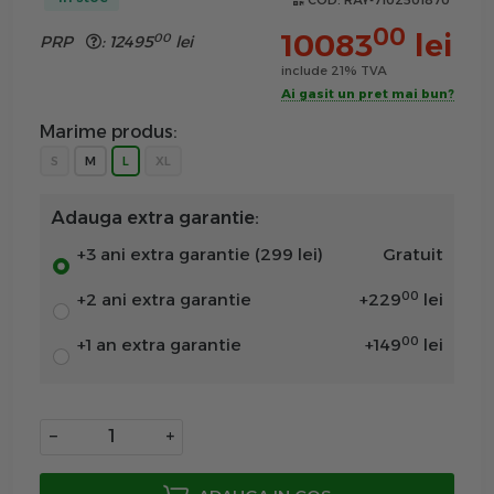
COD:
RAY-7102501870
00
10083
lei
00
PRP
:
12495
lei
include 21% TVA
Ai gasit un pret mai bun?
Marime produs:
S
M
L
XL
Adauga extra garantie:
+3 ani extra garantie (299 lei)
Gratuit
00
+2 ani extra garantie
+
229
lei
00
+1 an extra garantie
+
149
lei
−
+