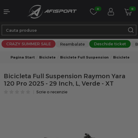
0
0
CRAZY SUMMER SALE
Deschide ticket
Reambalate
B
Pagina Start
Biciclete
Biciclete Full Suspension
Biciclete Fu
Bicicleta Full Suspension Raymon Yara
120 Pro 2025 - 29 Inch, L, Verde - XT
Scrie o recenzie