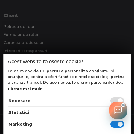
Clienti
Politica de retur
Formular de retur
Garantia produselor
Intrebari si raspunsuri
Downloads
Acest website foloseste cookies
Extragarantie
Folosim cookie-uri pentru a personaliza conținutul și
anunțurile, pentru a oferi funcții de rețele sociale și pentru
a analiza traficul. De asemenea, le oferim partenerilor de
rețele sociale, de publicitate și de analize informații cu
Citeste mai mult
privire la modul în care folosiți site-ul nostru. Aceștia le
pot combina cu alte informații oferite de dvs. sau culese în
Necesare
urma folosirii serviciilor lor.
Statistici
© 2026 COMPONEVO
Marketing
Toate preturile sunt exprimate in lei si includ tva. Ofertele sunt valabile