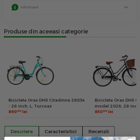
Informare
Produse din aceeasi categorie
Bicicleta Oras DHS Citadinne 26034
Bicicleta Oras DHS C
- 26 inch, L, Turcoaz
model 2026, 28 inch,
00
00
890
lei
850
lei
Descriere
Caracteristici
Recenzii