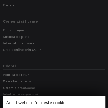
Cariere
Comenzi si livrare
Cum cumpar
Metoda de plata
Informatii de livrare
Credit online prin UCFin
Clienti
Politica de retur
Formular de retur
Garantia produselor
Intrebari si raspunsuri
Downloads
Acest website foloseste cookies
Extragarantie