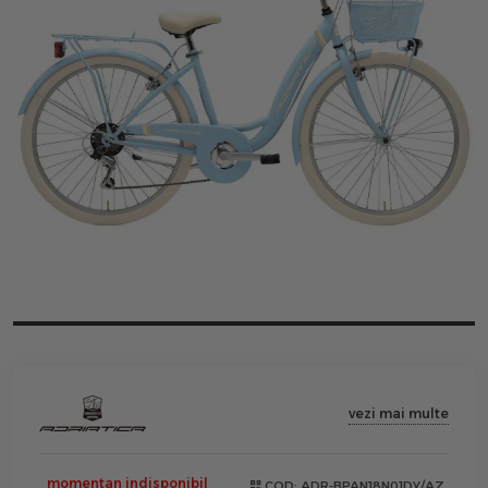
vezi mai multe
momentan indisponibil
COD:
ADR-BPAN18N01DY/AZ