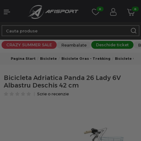
0
0
CRAZY SUMMER SALE
Deschide ticket
Reambalate
B
Pagina Start
Biciclete
Biciclete Oras - Trekking
Biciclete Ora
Bicicleta Adriatica Panda 26 Lady 6V
Albastru Deschis 42 cm
Scrie o recenzie