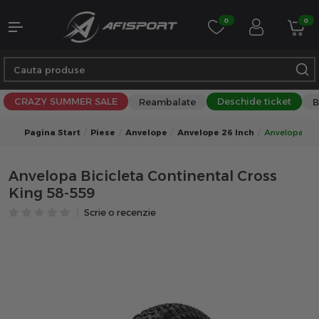
0
0
CRAZY SUMMER SALE
Deschide ticket
Reambalate
B
Pagina Start
Piese
Anvelope
Anvelope 26 Inch
Anvelopa Bici
Anvelopa Bicicleta Continental Cross
King 58-559
Scrie o recenzie