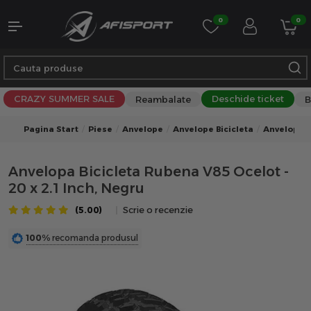
0
0
CRAZY SUMMER SALE
Deschide ticket
Reambalate
B
Pagina Start
Piese
Anvelope
Anvelope Bicicleta
Anvelope B
Anvelopa Bicicleta Rubena V85 Ocelot -
20 x 2.1 Inch, Negru
(5.00)
Scrie o recenzie
100%
recomanda produsul