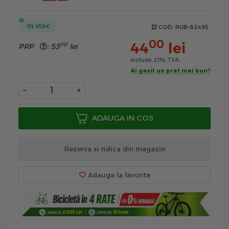
In stoc
COD:
RUB-82495
00
44
lei
00
PRP
:
53
lei
include 21% TVA
Ai gasit un pret mai bun?
−
+
ADAUGA IN COS
Rezerva si ridica din magazin
Adauga la favorite