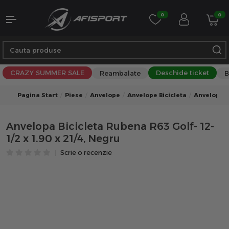
0
0
CRAZY SUMMER SALE
Deschide ticket
Reambalate
B
Pagina Start
Piese
Anvelope
Anvelope Bicicleta
Anvelope B
Anvelopa Bicicleta Rubena R63 Golf- 12-
1/2 x 1.90 x 21/4, Negru
Scrie o recenzie