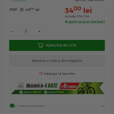
COD:
RUB-92953
00
34
lei
00
PRP
:
40
lei
include 21% TVA
Ai gasit un pret mai bun?
−
+
ADAUGA IN COS
Rezerva si ridica din magazin
Adauga la favorite
Livrarea produselor