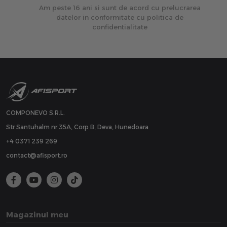
Am peste 16 ani si sunt de acord cu prelucrarea
datelor in conformitate cu politica de
confidentialitate
COMPONEVO S.R.L.
Str Santuhalm nr 35A, Corp B, Deva, Hunedoara
+4 0371 239 269
contact@afisport.ro
Magazinul meu