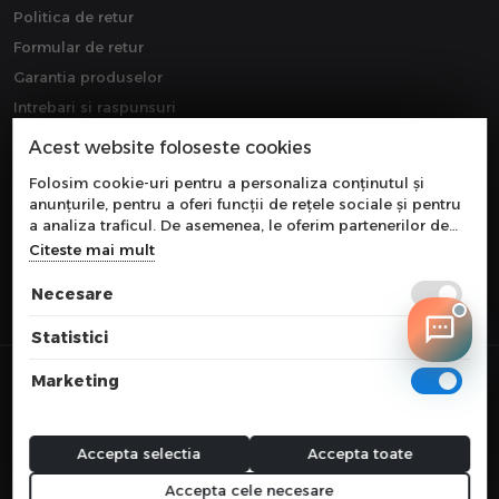
Politica de retur
Formular de retur
Garantia produselor
Intrebari si raspunsuri
Downloads
Acest website foloseste cookies
Extragarantie
Folosim cookie-uri pentru a personaliza conținutul și
anunțurile, pentru a oferi funcții de rețele sociale și pentru
a analiza traficul. De asemenea, le oferim partenerilor de
rețele sociale, de publicitate și de analize informații cu
Citeste mai mult
privire la modul în care folosiți site-ul nostru. Aceștia le
pot combina cu alte informații oferite de dvs. sau culese în
Necesare
urma folosirii serviciilor lor.
Statistici
© 2026 COMPONEVO
Marketing
Toate preturile sunt exprimate in lei si includ tva. Ofertele sunt valabile
in limita stocului disponibil.
webdesign by
WEBNAME
Accepta selectia
Accepta toate
Accepta cele necesare