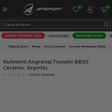
0
0
CRAZY SUMMER SALE
Deschide ticket
Reambalate
B
Pagina Start
Piese
Piese Service
Service Monobloc Pedalier
Rulmenti Angrenaj Truvativ BB30
Ceramic, Argintiu
Scrie o recenzie