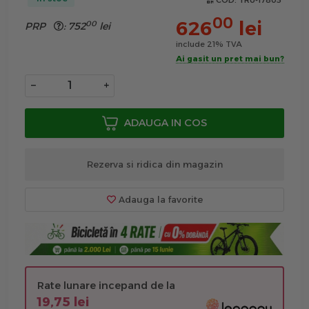
COD:
TRU-17805
00
626
lei
00
PRP
:
752
lei
include 21% TVA
Ai gasit un pret mai bun?
−
+
ADAUGA IN COS
Rezerva si ridica din magazin
Adauga la favorite
Rate lunare incepand de la
19,75 lei