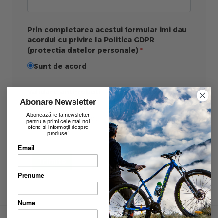
Prin completarea acestui formular imi dau
acordul cu privire la Politica GDPR
(protectia datelor personale)
Sunt de acord
Validare anti-roboti
Abonare Newsletter
Abonează-te la newsletter
pentru a primi cele mai noi
oferte si informații despre
produse!
Email
Trimite
Prenume
Nume