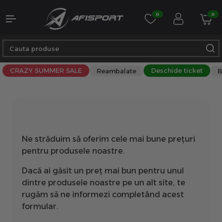
0
0
CRAZY SUMMER SALE
Deschide ticket
Reambalate
B
Ne străduim să oferim cele mai bune prețuri
pentru produsele noastre.
Dacă ai găsit un preț mai bun pentru unul
dintre produsele noastre pe un alt site, te
rugăm să ne informezi completând acest
formular.