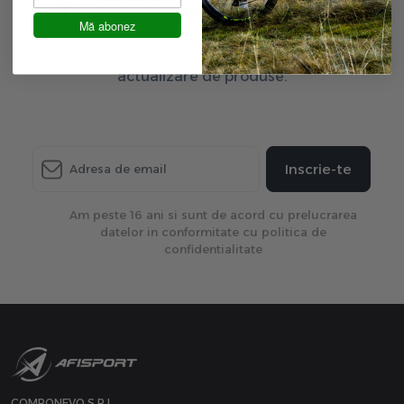
Aboneaza-te la newsletter
Mă abonez
Fii primul care afla ultimele oferte exclusive și ultima
actualizare de produse.
Inscrie-te
Am peste 16 ani si sunt de acord cu prelucrarea
datelor in conformitate cu politica de
confidentialitate
COMPONEVO S.R.L.