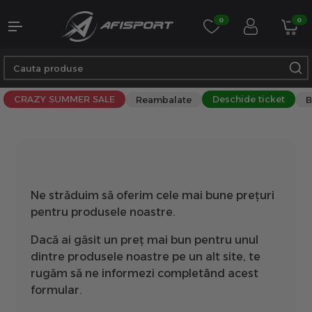
0
0
CRAZY SUMMER SALE
Deschide ticket
Reambalate
B
Ne străduim să oferim cele mai bune prețuri
pentru produsele noastre.
Dacă ai găsit un preț mai bun pentru unul
dintre produsele noastre pe un alt site, te
rugăm să ne informezi completând acest
formular.