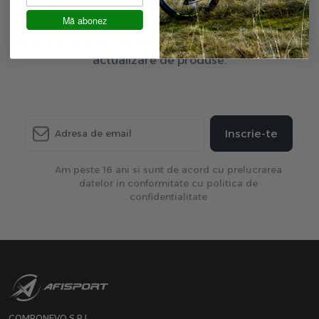
Aboneaza-te la newsletter
Mă abonez
Fii primul care afla ultimele oferte exclusive și ultima
actualizare de produse.
Inscrie-te
Am peste 16 ani si sunt de acord cu prelucrarea
datelor in conformitate cu politica de
confidentialitate
COMPONEVO S.R.L.