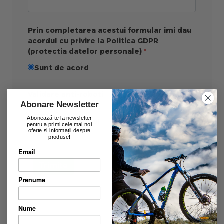
Prin completarea acestui formular imi dau
acordul cu privire la Politica GDPR
(protectia datelor personale)
Sunt de acord
Validare anti-roboti
Abonare Newsletter
Abonează-te la newsletter
pentru a primi cele mai noi
oferte si informații despre
produse!
Email
Trimite
Prenume
Nume