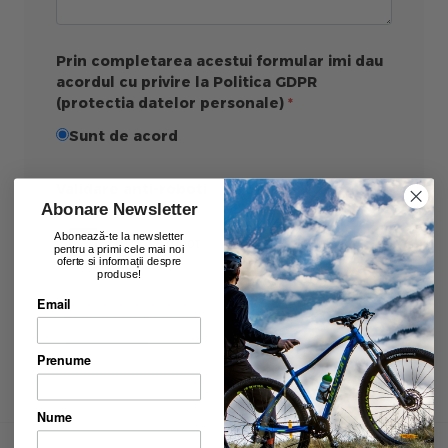
Prin completarea acestui formular imi dau
acordul cu privire la Politica GDPR
(protectia datelor personale)
Sunt de acord
Validare anti-roboti
Abonare Newsletter
Abonează-te la newsletter
pentru a primi cele mai noi
oferte si informații despre
produse!
Email
Trimite
Prenume
Nume