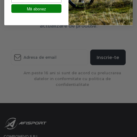
Aboneaza-te la newsletter
Mă abonez
Fii primul care afla ultimele oferte exclusive și ultima
actualizare de produse.
Inscrie-te
Am peste 16 ani si sunt de acord cu prelucrarea
datelor in conformitate cu politica de
confidentialitate
COMPONEVO S.R.L.