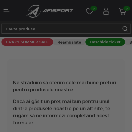
0
0
CRAZY SUMMER SALE
Deschide ticket
Reambalate
B
Ne străduim să oferim cele mai bune prețuri
pentru produsele noastre.
Dacă ai găsit un preț mai bun pentru unul
dintre produsele noastre pe un alt site, te
rugăm să ne informezi completând acest
formular.