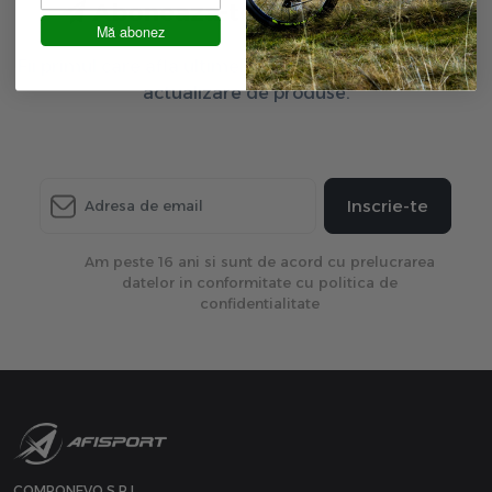
Aboneaza-te la newsletter
Mă abonez
Fii primul care afla ultimele oferte exclusive și ultima
actualizare de produse.
Inscrie-te
Am peste 16 ani si sunt de acord cu prelucrarea
datelor in conformitate cu politica de
confidentialitate
COMPONEVO S.R.L.