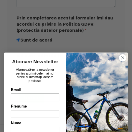
Prin completarea acestui formular imi dau
acordul cu privire la Politica GDPR
(protectia datelor personale)
Sunt de acord
Validare anti-roboti
Abonare Newsletter
Abonează-te la newsletter
pentru a primi cele mai noi
oferte si informații despre
produse!
Email
Trimite
Prenume
Nume