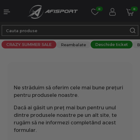
0
0
CRAZY SUMMER SALE
Deschide ticket
Reambalate
B
Ne străduim să oferim cele mai bune prețuri
pentru produsele noastre.
Dacă ai găsit un preț mai bun pentru unul
dintre produsele noastre pe un alt site, te
rugăm să ne informezi completând acest
formular.