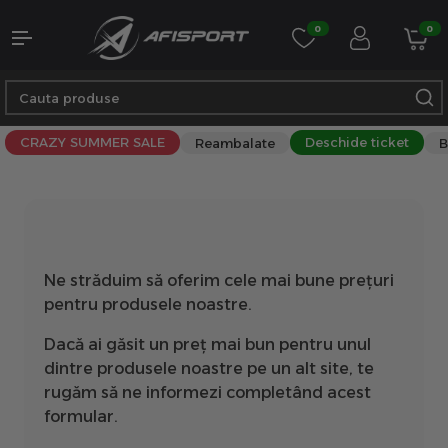
0
0
CRAZY SUMMER SALE
Deschide ticket
Reambalate
B
Ne străduim să oferim cele mai bune prețuri
pentru produsele noastre.
Dacă ai găsit un preț mai bun pentru unul
dintre produsele noastre pe un alt site, te
rugăm să ne informezi completând acest
formular.