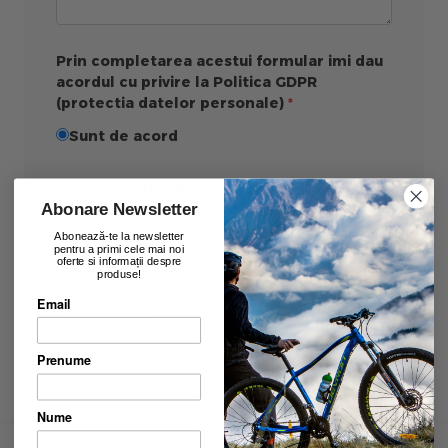
Prin completarea acestui formular imi dau
acordul cu privire la Politica GDPR
(protectia datelor personale)
Sunt de acord
Validare anti-roboti
Abonare Newsletter
Abonează-te la newsletter
pentru a primi cele mai noi
oferte si informații despre
produse!
Email
Trimite
Prenume
Nume