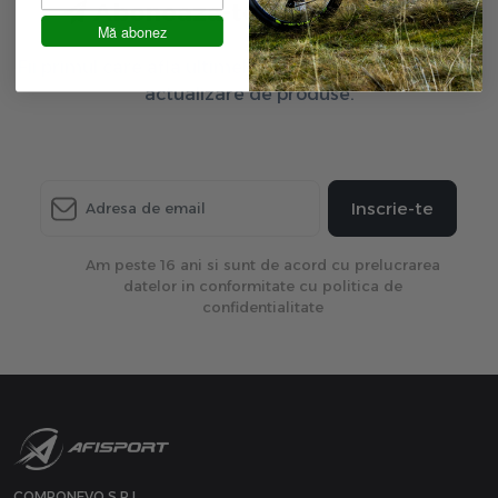
Aboneaza-te la newsletter
Mă abonez
Fii primul care afla ultimele oferte exclusive și ultima
actualizare de produse.
Inscrie-te
Am peste 16 ani si sunt de acord cu prelucrarea
datelor in conformitate cu politica de
confidentialitate
COMPONEVO S.R.L.