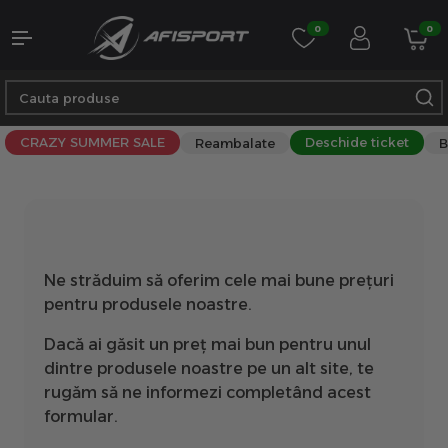
0
0
CRAZY SUMMER SALE
Deschide ticket
Reambalate
B
Ne străduim să oferim cele mai bune prețuri
pentru produsele noastre.
Dacă ai găsit un preț mai bun pentru unul
dintre produsele noastre pe un alt site, te
rugăm să ne informezi completând acest
formular.