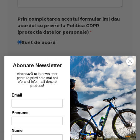
Prin completarea acestui formular imi dau
acordul cu privire la Politica GDPR
(protectia datelor personale)
Sunt de acord
Validare anti-roboti
Abonare Newsletter
Abonează-te la newsletter
pentru a primi cele mai noi
oferte si informații despre
produse!
Email
Trimite
Prenume
Nume