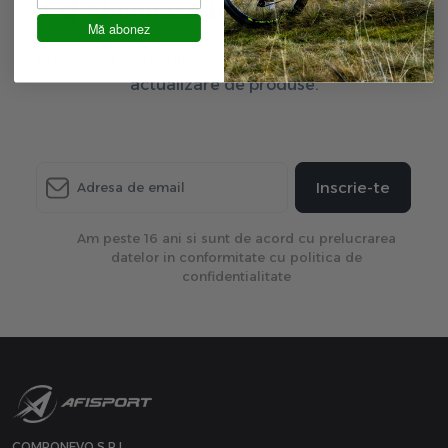
Aboneaza-te la newsletter
Mă abonez
Fii primul care afla ultimele oferte exclusive și ultima
actualizare de produse.
Inscrie-te
Am peste 16 ani si sunt de acord cu prelucrarea
datelor in conformitate cu politica de
confidentialitate
COMPONEVO S.R.L.