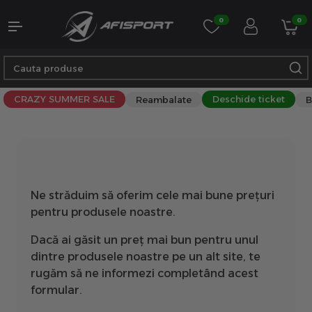
0
0
CRAZY SUMMER SALE
Deschide ticket
Reambalate
B
Ne străduim să oferim cele mai bune prețuri
pentru produsele noastre.
Dacă ai găsit un preț mai bun pentru unul
dintre produsele noastre pe un alt site, te
rugăm să ne informezi completând acest
formular.