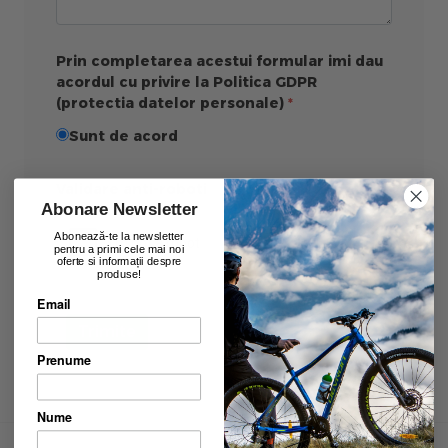
Prin completarea acestui formular imi dau
acordul cu privire la Politica GDPR
(protectia datelor personale)
Sunt de acord
Validare anti-roboti
Abonare Newsletter
Abonează-te la newsletter
pentru a primi cele mai noi
oferte si informații despre
produse!
Email
Trimite
Prenume
Nume