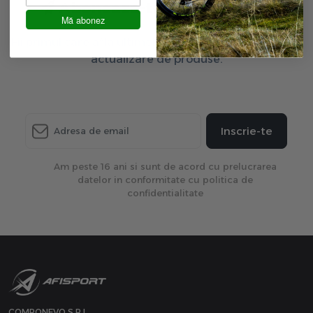
Aboneaza-te la newsletter
Mă abonez
Fii primul care afla ultimele oferte exclusive și ultima
actualizare de produse.
Inscrie-te
Am peste 16 ani si sunt de acord cu prelucrarea
datelor in conformitate cu politica de
confidentialitate
COMPONEVO S.R.L.